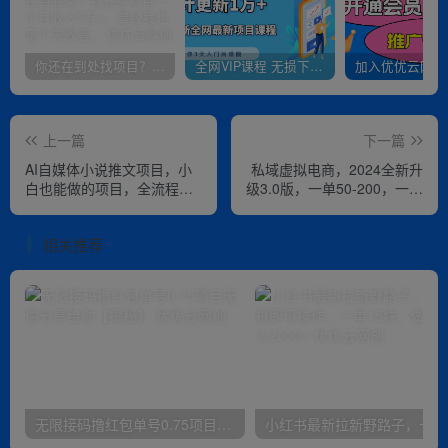
你还在到处找项目？还在当韭菜？我靠卖项目一个月收入5万+，曾经我也是个失败者。
全网VIP课程 无损下载~
上一篇
下一篇
AI自媒体小说推文项目，小
私域虚拟电商，2024全新升
白也能做的项目，全流程手
级3.0版，一单50-200，一个
把手教学
月1W+
相关推荐
无限接码撸红包单号0.75项目无偿分享给你【揭秘】
小红