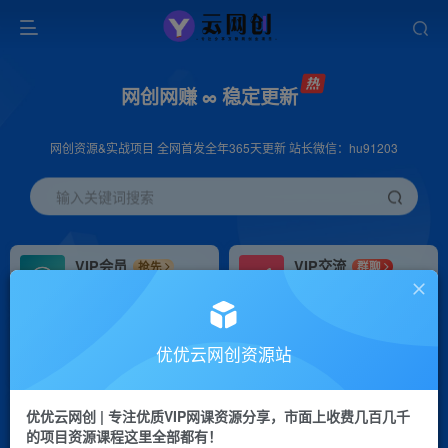
网创网赚 ∞ 稳定更新
网创资源&实战项目 全网首发全年365天更新 站长微信：hu91203
输入关键词搜索
VIP会员
VIP交流
抢先
群聊
免费下载全站资源
研究探讨更多创业项目路子。
VIP推广
招募站长
70%分佣
推荐
优优云网创资源站
会员专属推广链接
搭建同款网站，自己当老板
优优云网创 | 专注优质VIP网课资源分享，市面上收费几百几千
挂机
APP下载
项目
GO
的项目资源课程这里全部都有！
脚本卡密
站长V：hu91203