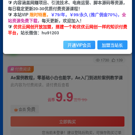
🔰 内容涵盖网赚项目、引流技术、电商运营、脚本源码等资源，
每日稳定更新20-30优质付费资源课程！
首页
创业课程
会员免费
正文
🔰 本站VIP
限时特惠，
￥79/年，￥99/永久 (推广佣金70%)，
全
站资源免费下载，
每天更新，欢迎加入！
Ae案例教程，零基础小白也能学，Ae入门到进阶
🔰
优优云网创开放加盟，搭建一个和优优云网创一样的知识付费
平台，
站长微信：hu91203
案例教学课
开通VIP会员
加盟当站长
优优云网创
关注
私信
2年前发布
1730
139
付费阅读
Ae案例教程，零基础小白也能学，Ae入门到进阶案例教学课
此内容为付费阅读，请付费后查看
9.9
99
云币
云币
免费
会员
立即购买
您当前未登录！建议登陆后购买，可保存购买订单