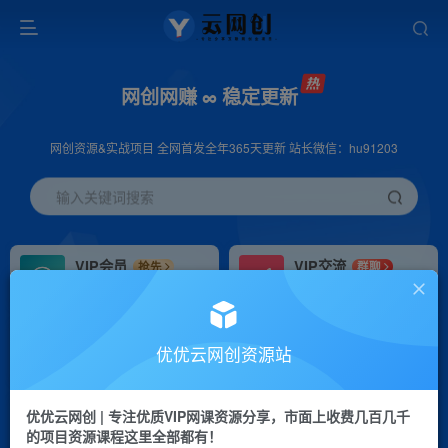
网创网赚 ∞ 稳定更新
网创资源&实战项目 全网首发全年365天更新 站长微信：hu91203
输入关键词搜索
VIP会员
VIP交流
抢先
群聊
免费下载全站资源
研究探讨更多创业项目路子。
VIP推广
招募站长
70%分佣
推荐
优优云网创资源站
会员专属推广链接
搭建同款网站，自己当老板
优优云网创 | 专注优质VIP网课资源分享，市面上收费几百几千
挂机
APP下载
项目
GO
的项目资源课程这里全部都有！
脚本卡密
站长V：hu91203