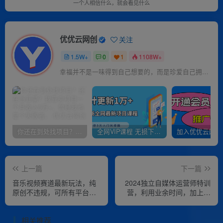
一个人相信什么，就会看见什么
优优云网创
关注
1.5W+
0
1
1108W+
幸福并不是一味得到自己想要的，而是珍爱自己拥有的
你还在到处找项目？还在当韭菜？我靠卖项目一个月收入5万+，曾经我也是个失败者。
全网VIP课程 无损下载~
上一篇
下一篇
音乐视频赛道最新玩法，纯
2024独立自媒体运营师特训
原创不违规，可所有平台同
营，利用业余时间，加上一
时发布，会点剪辑即可轻松
点爱好抢占流量红利与收入
拿捏
相关推荐