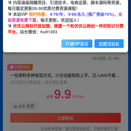
🔰 内容涵盖网赚项目、引流技术、电商运营、脚本源码等资源，
每日稳定更新20-30优质付费资源课程！
首页
创业课程
会员免费
正文
🔰 本站VIP
限时特惠，
￥79/年，￥99/永久 (推广佣金70%)，
全
站资源免费下载，
每天更新，欢迎加入！
一份资料多种变现方式，小白也能轻松上手，日入
🔰
优优云网创开放加盟，搭建一个和优优云网创一样的知识付费
平台，
站长微信：hu91203
800不是问题
开通VIP会员
加盟当站长
优优云网创
关注
私信
2年前发布
2029
169
付费阅读
一份资料多种变现方式，小白也能轻松上手，日入800不是问题
此内容为付费阅读，请付费后查看
9.9
99
云币
云币
免费
会员
立即购买
您当前未登录！建议登陆后购买，可保存购买订单