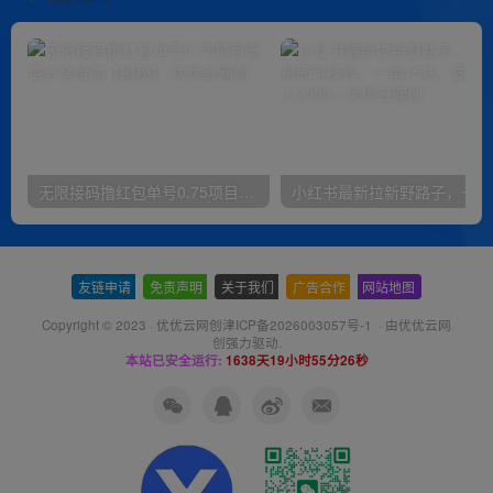
无限接码撸红包单号0.75项目无偿分享给你【揭秘】
小红
友链申请
-
免责声明
-
关于我们
-
广告合作
-
网站地图
Copyright © 2023 ·
优优云网创津ICP备2026003057号-1
· 由
优优云网
创
强力驱动.
本站已安全运行:
1638天19小时55分26秒