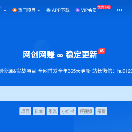
W
免费下载
热门项目
APP下载
VIP会员
网创网赚 ∞ 稳定更新
创资源&实战项目 全网首发全年365天更新 站长微信：hu9120
项目
抖音
引流
小红书
短视频
带货