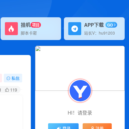
挂机
APP下载
项目
GO
脚本卡密
站长V：hu91203
私信
1
119
HI！请登录
登录
注册