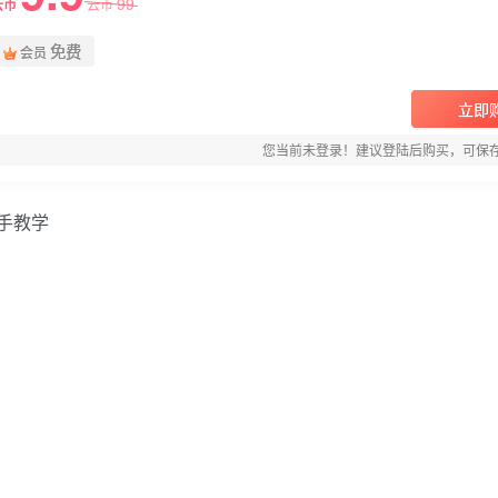
99
云币
云币
免费
会员
立即
您当前未登录！建议登陆后购买，可保
手教学