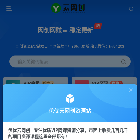
网创网赚 ∞ 稳定更新
网创资源&实战项目 全网首发全年365天更新 站长微信：hu91203
输入关键词搜索
VIP会员
VIP交流
抢先
群聊
免费下载全站资源
研究探讨更多创业项目路子。
VIP推广
招募站长
70%分佣
推荐
优优云网创资源站
会员专属推广链接
搭建同款网站，自己当老板
优优云网创 | 专注优质VIP网课资源分享，市面上收费几百几千
挂机
APP下载
项目
GO
的项目资源课程这里全部都有！
脚本卡密
站长V：hu91203