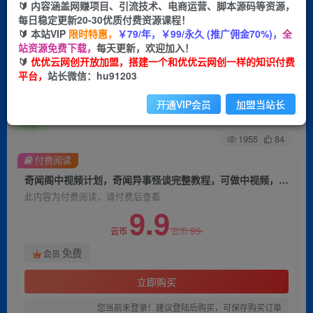
🔰 内容涵盖网赚项目、引流技术、电商运营、脚本源码等资源，
每日稳定更新20-30优质付费资源课程！
首页
创业课程
会员免费
正文
🔰 本站VIP
限时特惠，
￥79/年，￥99/永久 (推广佣金70%)，
全
站资源免费下载，
每天更新，欢迎加入！
奇闻阁中视频计划，奇闻异事怪谈完整教程，可做
🔰
优优云网创开放加盟，搭建一个和优优云网创一样的知识付费
平台，
站长微信：hu91203
中视频，播放量超高，点赞巨给力
开通VIP会员
加盟当站长
优优云网创
关注
私信
2年前发布
1955
84
付费阅读
奇闻阁中视频计划，奇闻异事怪谈完整教程，可做中视频，播放量超高，点赞巨给力
此内容为付费阅读，请付费后查看
9.9
99
云币
云币
免费
会员
立即购买
您当前未登录！建议登陆后购买，可保存购买订单