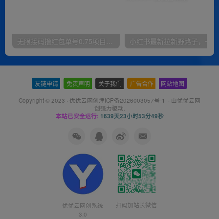
无限接码撸红包单号0.75项目无偿分享给你【揭秘】
小红
友链申请
-
免责声明
-
关于我们
-
广告合作
-
网站地图
Copyright © 2023 ·
优优云网创津ICP备2026003057号-1
· 由
优优云网
创
强力驱动.
本站已安全运行:
1639天23小时53分50秒
扫码加站长微信
优优云网创系统
3.0