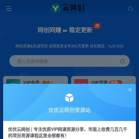
网创网赚 ∞ 稳定更新
网创资源&实战项目 全网首发全年365天更新 站长微信：hu91203
输入关键词搜索
VIP会员
VIP交流
抢先
群聊
免费下载全站资源
研究探讨更多创业项目路子。
VIP推广
招募站长
70%分佣
推荐
优优云网创资源站
会员专属推广链接
搭建同款网站，自己当老板
优优云网创 | 专注优质VIP网课资源分享，市面上收费几百几千
挂机
APP下载
项目
GO
的项目资源课程这里全部都有！
脚本卡密
站长V：hu91203