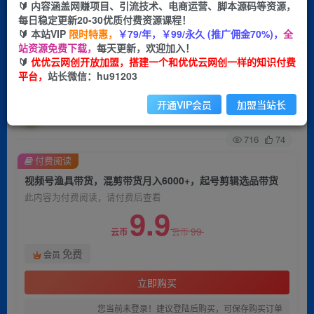
🔰 内容涵盖网赚项目、引流技术、电商运营、脚本源码等资源，
每日稳定更新20-30优质付费资源课程！
首页
创业课程
会员免费
正文
🔰 本站VIP
限时特惠，
￥79/年，￥99/永久 (推广佣金70%)，
全
站资源免费下载，
每天更新，欢迎加入！
视频号渔具带货，混剪带货月入6000+，起号剪辑
🔰
优优云网创开放加盟，搭建一个和优优云网创一样的知识付费
平台，
站长微信：hu91203
选品带货
开通VIP会员
加盟当站长
优优云网创
关注
私信
2年前发布
716
74
付费阅读
视频号渔具带货，混剪带货月入6000+，起号剪辑选品带货
此内容为付费阅读，请付费后查看
9.9
99
云币
云币
免费
会员
立即购买
您当前未登录！建议登陆后购买，可保存购买订单