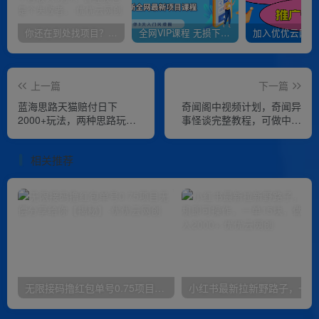
你还在到处找项目？还在当韭菜？我靠卖项目一个月收入5万+，曾经我也是个失败者。
全网VIP课程 无损下载~
上一篇
下一篇
蓝海思路天猫赔付日下
奇闻阁中视频计划，奇闻异
2000+玩法，两种思路玩
事怪谈完整教程，可做中视
法，保姆级教学【仅揭秘】
频，播放量超高，点赞巨给
力
相关推荐
无限接码撸红包单号0.75项目无偿分享给你【揭秘】
小红