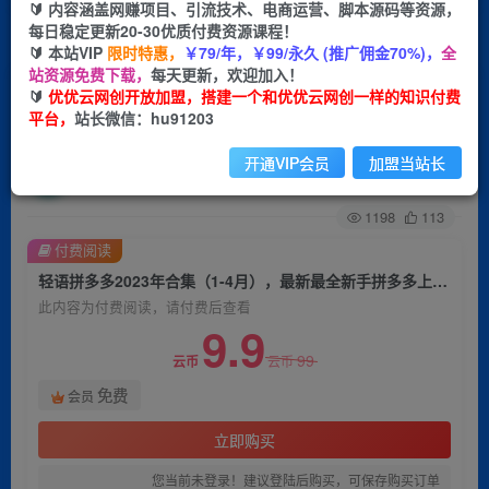
🔰 内容涵盖网赚项目、引流技术、电商运营、脚本源码等资源，
每日稳定更新20-30优质付费资源课程！
首页
创业课程
会员免费
正文
🔰 本站VIP
限时特惠，
￥79/年，￥99/永久 (推广佣金70%)，
全
站资源免费下载，
每天更新，欢迎加入！
轻语拼多多2023年合集（1-4月），最新最全新手
🔰
优优云网创开放加盟，搭建一个和优优云网创一样的知识付费
平台，
站长微信：hu91203
拼多多上手课程
开通VIP会员
加盟当站长
优优云网创
关注
私信
2年前发布
1198
113
付费阅读
轻语拼多多2023年合集（1-4月），最新最全新手拼多多上手课程
此内容为付费阅读，请付费后查看
9.9
99
云币
云币
免费
会员
立即购买
您当前未登录！建议登陆后购买，可保存购买订单