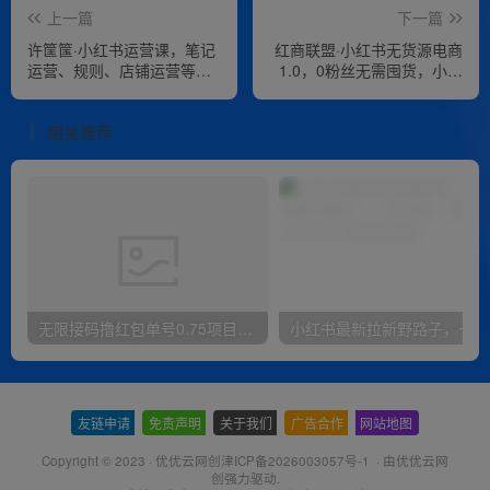
上一篇
下一篇
许筐筺·小红书运营课，​笔记
红商联盟·小红书无货源电商
运营、规则、店铺运营等模
1.0，0粉丝无需囤货，小白
块讲解，学会自己独立运营
也可以轻松上手的无货源项
小红书账号
目
相关推荐
无限接码撸红包单号0.75项目无偿分享给你【揭秘】
小红
友链申请
-
免责声明
-
关于我们
-
广告合作
-
网站地图
Copyright © 2023 ·
优优云网创津ICP备2026003057号-1
· 由
优优云网
创
强力驱动.