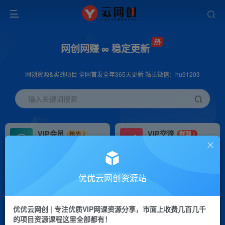
网创网赚 ∞ 稳定更新
网创资源&实战项目 全网首发全年365天更新 站长微信：hu91203
输入关键词搜索
VIP会员
VIP交流
抢先
群聊
免费下载全站资源
研究探讨更多创业项目路子。
VIP推广
招募站长
70%分佣
推荐
优优云网创资源站
会员专属推广链接
搭建同款网站，自己当老板
优优云网创 | 专注优质VIP网课资源分享，市面上收费几百几千
挂机
APP下载
项目
GO
的项目资源课程这里全部都有！
脚本卡密
站长V：hu91203