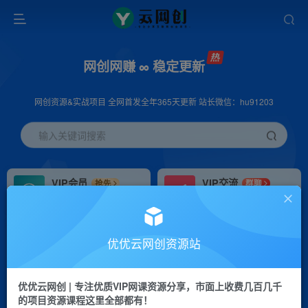
网创网赚 ∞ 稳定更新
网创资源&实战项目 全网首发全年365天更新 站长微信：hu91203
输入关键词搜索
VIP会员
VIP交流
抢先
群聊
免费下载全站资源
研究探讨更多创业项目路子。
VIP推广
招募站长
70%分佣
推荐
优优云网创资源站
会员专属推广链接
搭建同款网站，自己当老板
优优云网创 | 专注优质VIP网课资源分享，市面上收费几百几千
挂机
APP下载
项目
GO
的项目资源课程这里全部都有！
脚本卡密
站长V：hu91203