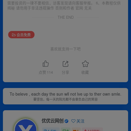
需要投资的一律不要相信，访客发现请向客服举报。 6、本教程仅供
揭秘 请勿用于非法违规操作 否则和作者 官网 无关
THE END
会员免费
喜欢就支持一下吧
点赞
114
分享
收藏
To beleve , each day the sun wll not lve up to ther own smle.
要坚信，每一天的阳光都不会辜负自己的笑容
优优云网创
关注
1.5W+
0
1
1108W+