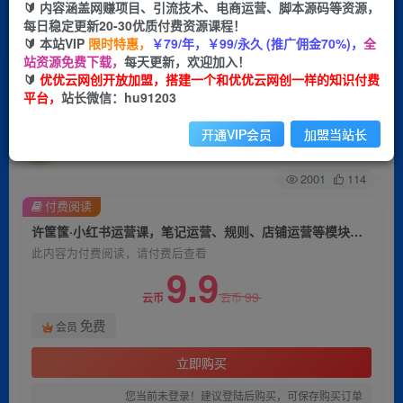
🔰 内容涵盖网赚项目、引流技术、电商运营、脚本源码等资源，
每日稳定更新20-30优质付费资源课程！
首页
创业课程
会员免费
正文
🔰 本站VIP
限时特惠，
￥79/年，￥99/永久 (推广佣金70%)，
全
站资源免费下载，
每天更新，欢迎加入！
许筐筺·小红书运营课，​笔记运营、规则、店铺运
🔰
优优云网创开放加盟，搭建一个和优优云网创一样的知识付费
平台，
站长微信：hu91203
营等模块讲解，学会自己独立运营小红书账号
开通VIP会员
加盟当站长
优优云网创
关注
私信
2年前发布
2001
114
付费阅读
许筐筺·小红书运营课，​笔记运营、规则、店铺运营等模块讲解，学会自己独立运营小红书账号
此内容为付费阅读，请付费后查看
9.9
99
云币
云币
免费
会员
立即购买
您当前未登录！建议登陆后购买，可保存购买订单