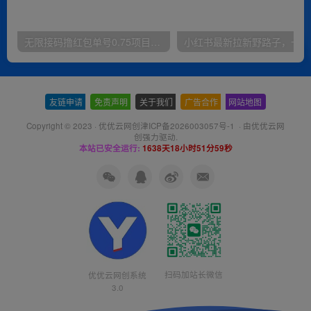
无限接码撸红包单号0.75项目无偿分享给你【揭秘】
小红
友链申请
-
免责声明
-
关于我们
-
广告合作
-
网站地图
Copyright © 2023 ·
优优云网创津ICP备2026003057号-1
· 由
优优云网
创
强力驱动.
本站已安全运行:
1638天18小时52分0秒
扫码加站长微信
优优云网创系统
3.0