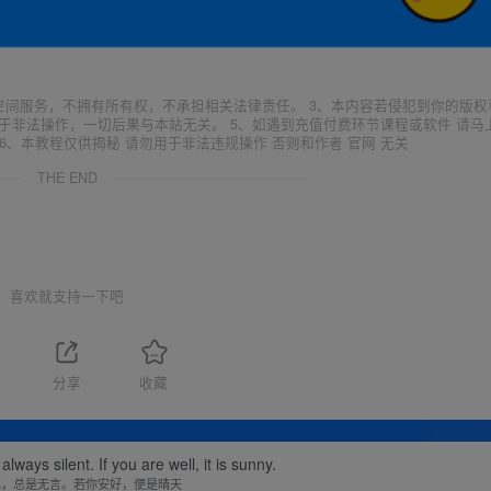
空间服务，不拥有所有权，不承担相关法律责任。 3、本内容若侵犯到你的版权
于非法操作，一切后果与本站无关。 5、如遇到充值付费环节课程或软件 请马
6、本教程仅供揭秘 请勿用于非法违规操作 否则和作者 官网 无关
THE END
喜欢就支持一下吧
1
分享
收藏
lways silent. If you are well, it is sunny.
水，总是无言。若你安好，便是晴天