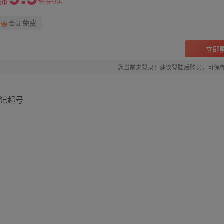
99
云币
云币
免费
会员
立即
您当前未登录！建议登陆后购买，可保
笔记起号