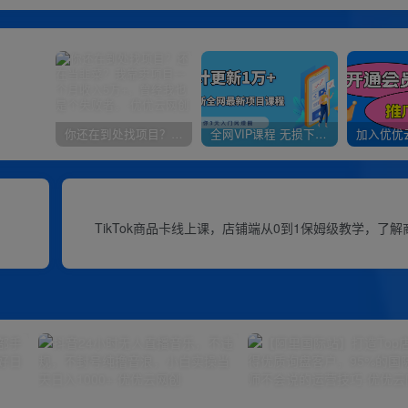
你还在到处找项目？还在当韭菜？我靠卖项目一个月收入5万+，曾经我也是个失败者。
全网VIP课程 无损下载~
TikTok商品卡线上课，​店铺端从0到1保姆级教学，了