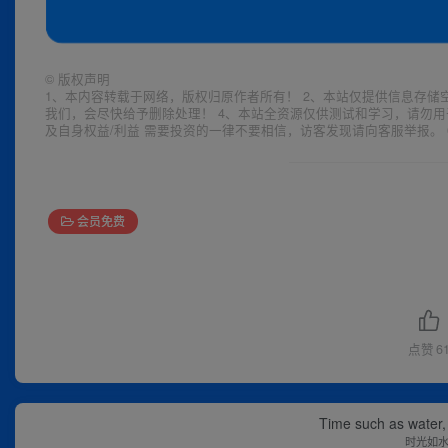
©
版权声明
1、本内容转载于网络，版权归原作者所有！ 2、本站仅提供信息存储
我们，会尽快给予删除处理！ 4、本站全资源仅供测试和学习，请勿用
及自身权益/利益 需要投资的一律不要相信，访客发现请向客服举报。 
会员免费
点赞
6
Time such as water, a
时光如