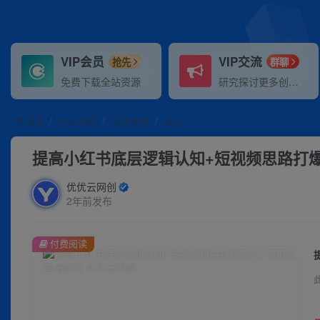
VIP会员
VIP交流
抢先
群聊
免费下载全站资源
研究探讨更多创业项目路子。
首页
创业课程
会员免费
正文
提高小红书底层逻辑认知+短视频思路打
优优云网创
2年前发布
付费阅读