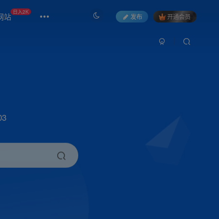
日入2K
网站
发布
开通会员
3