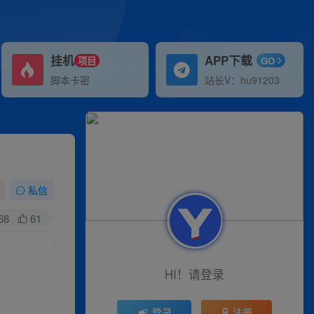
挂机
APP下载
项目
GO
脚本卡密
站长V：hu91203
私信
68
61
HI！请登录
登录
注册