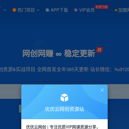
W
免费下载
热门项目
APP下载
VIP会员
加盟
网创网赚 ∞ 稳定更新
创资源&实战项目 全网首发全年365天更新 站长微信：hu9120
优优云网创资源站
项目
抖音
引流
小红书
短视频
带货
优优云网创 | 专注优质VIP网课资源分享，