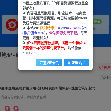
市面上收费几百几千的项目资源课程这里全
部都有！
🔰 内容涵盖网赚项目、引流技术、电商运
营、脚本源码等资源，每日稳定更新20-30
VIP推广
招募站长
70%分佣
推荐
优质付费资源课程！
🔰 本站VIP
限时特惠，
￥79/年，￥99/永久
会员专属推广链接
搭建同款网站，自己当老板
(推广佣金70%)，
全站资源免费下载，
每天
更新，欢迎加入！
🔰
优优云网创开放加盟，搭建一个和优优
云网创一样的知识付费平台，
站长微信：
hu91203
爆笔记+纯带货笔记起号
开通VIP会员
加盟当站长
关注
15
提高小红书底层逻辑认知+短视频思路打爆笔记+纯带货笔记起号
此内容为付费阅读，请付费后查看
9.9