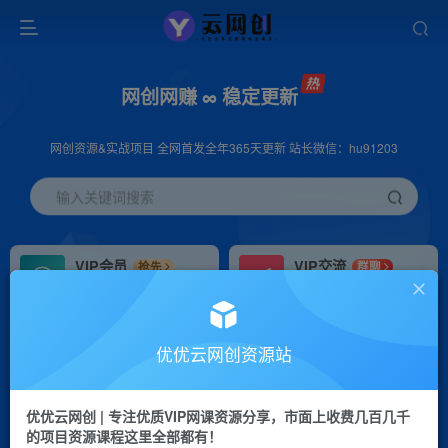
网创网赚 ∞ 稳定更新
网创资源&实战项目 全网首发全年365天更新 站长微信：hu91203
输入关键词搜索
VIP会员
VIP交流
抢先
群聊
免费下载全站资源
研究探讨更多创业项目路子。
VIP推广
招募站长
70%分佣
推荐
优优云网创资源站
会员专属推广链接
搭建同款网站，自己当老板
优优云网创 | 专注优质VIP网课资源分享，市面上收费几百几千
挂机
APP下载
项目
GO
的项目资源课程这里全部都有！
脚本卡密
站长V：hu91203