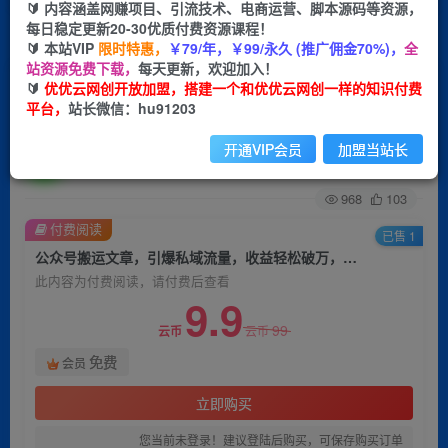
🔰 内容涵盖网赚项目、引流技术、电商运营、脚本源码等资源，
每日稳定更新20-30优质付费资源课程！
首页
创业课程
会员免费
正文
🔰 本站VIP
限时特惠，
￥79/年，￥99/永久 (推广佣金70%)，
全
站资源免费下载，
每天更新，欢迎加入！
公众号搬运文章，引爆私域流量，收益轻松破万，
🔰
优优云网创开放加盟，搭建一个和优优云网创一样的知识付费
平台，
站长微信：hu91203
单日变现四位数
开通VIP会员
加盟当站长
优优云网创
关注
私信
2年前发布
968
103
付费阅读
已售 1
公众号搬运文章，引爆私域流量，收益轻松破万，单日变现四位数
此内容为付费阅读，请付费后查看
9.9
99
云币
云币
免费
会员
立即购买
您当前未登录！建议登陆后购买，可保存购买订单