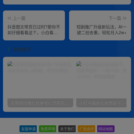
上一篇
下一篇
抖音图文带货已过时?那你不
短剧推广升级新玩法，AI一
如仔细看看这个，小白看完
键二创去重，轻松月入2w+
轻松上手起号，日入500+不
是梦
相关推荐
无限接码撸红包单号0.75项目无偿分享给你【揭秘】
小红
友链申请
-
免责声明
-
关于我们
-
广告合作
-
网站地图