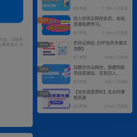
2年前
1.7W+人已阅读
加入优优云网创会员，全站
TOP3
资源免费学习。
3年前
1.2W+人已阅读
利益，请联系
优优云网创【VIP会员专属交
上删除退出 涉
TOP4
流群】
1年前
9098人已阅读
加盟优优云网创，搭建同款
TOP5
项目资源站，实现日入
2000+
3年前
4091人已阅读
【站长运营资料】无水印课
TOP6
程资源
3年前
2785人已阅读