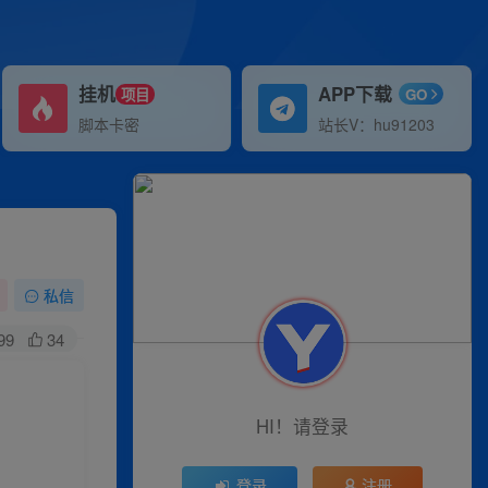
挂机
APP下载
项目
GO
脚本卡密
站长V：hu91203
私信
99
34
HI！请登录
登录
注册