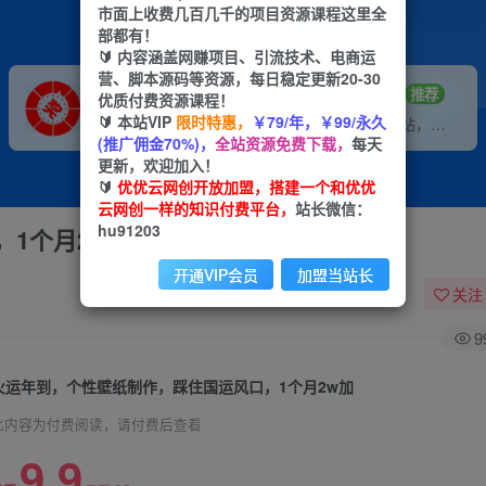
市面上收费几百几千的项目资源课程这里全
部都有！
🔰 内容涵盖网赚项目、引流技术、电商运
营、脚本源码等资源，每日稳定更新20-30
VIP推广
招募站长
70%分佣
推荐
优质付费资源课程！
🔰 本站VIP
限时特惠，
￥79/年，￥99/永久
会员专属推广链接
搭建同款网站，自己当老板
(推广佣金70%)，
全站资源免费下载，
每天
更新，欢迎加入！
🔰
优优云网创开放加盟，搭建一个和优优
云网创一样的知识付费平台，
站长微信：
hu91203
1个月2w加
开通VIP会员
加盟当站长
关注
9
火运年到，个性壁纸制作，踩住国运风口，1个月2w加
此内容为付费阅读，请付费后查看
9.9