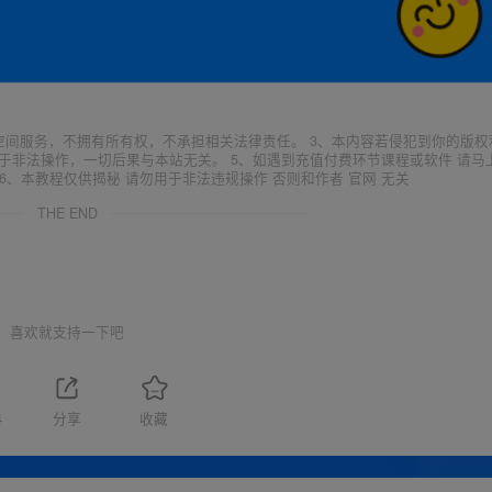
空间服务，不拥有所有权，不承担相关法律责任。 3、本内容若侵犯到你的版权
于非法操作，一切后果与本站无关。 5、如遇到充值付费环节课程或软件 请马
6、本教程仅供揭秘 请勿用于非法违规操作 否则和作者 官网 无关
THE END
喜欢就支持一下吧
4
分享
收藏