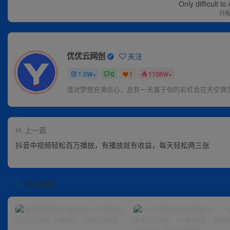
Only difficult t
只
优优云网创
关注
1.5W+
0
1
1108W+
请对梦想充满信心，总有一天属于你的彩虹会在天空微
上一篇
抖音中视频轻松百万播放，有播放就有收益，每天轻松两三张
相关推荐