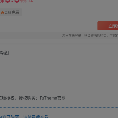
99
云币
云币
免费
会员
立即
您当前未登录！建议登陆后购买，可保
揭秘】
版授权，授权购买：RiTheme官网
内容已隐藏，请付费后查看