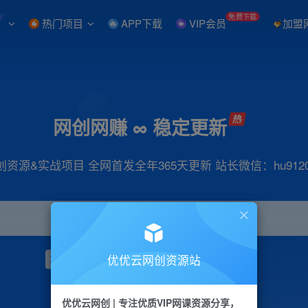
W
免费下载
热门项目
APP下载
VIP会员
加盟
网创网赚 ∞ 稳定更新
创资源&实战项目 全网首发全年365天更新 站长微信：hu9120
优优云网创资源站
项目
抖音
引流
小红书
短视频
带货
优优云网创 | 专注优质VIP网课资源分享，