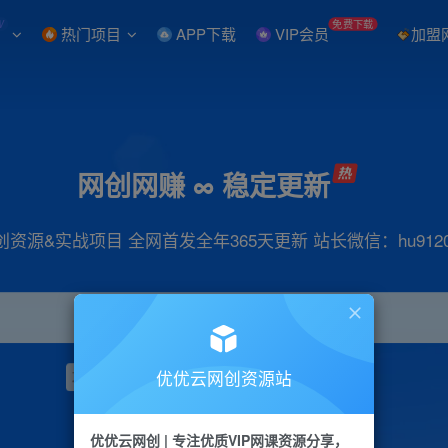
W
免费下载
热门项目
APP下载
VIP会员
加盟
网创网赚 ∞ 稳定更新
创资源&实战项目 全网首发全年365天更新 站长微信：hu9120
优优云网创资源站
项目
抖音
引流
小红书
短视频
带货
优优云网创 | 专注优质VIP网课资源分享，