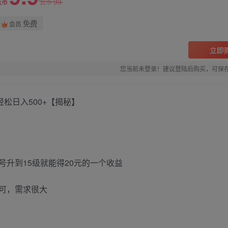
99
云币
云币
免费
会员
立即
您当前未登录！建议登陆后购买，可保
松日入500+【揭秘】
升到15级就能得20元的一个收益
都可，需求很大