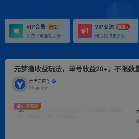
VIP会员
VIP交流
抢先
群聊
免费下载全站资源
研究探讨更多创业项目路子。
首页
创业课程
会员免费
正文
元梦撸收益玩法，单号收益20+，不限数量
优优云网创
2年前发布
付费阅读