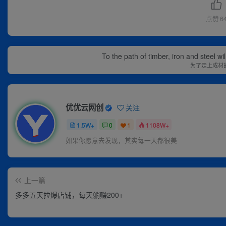
点赞
6
To the path of timber, iron and steel w
为了走上成材
优优云网创
关注
1.5W+
0
1
1108W+
如果你愿意去发现，其实每一天都很美
上一篇
多多五天拉爆店铺，每天躺赚200+