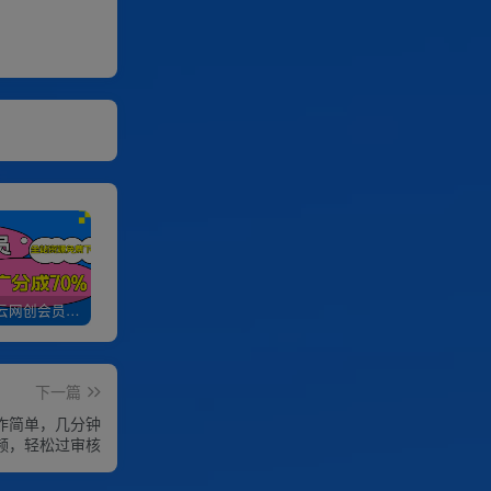
加入优优云网创会员，全站资源免费学习。
优优云网创【VIP会员专属交流群】
加盟优优云网创，搭建同款项目资源站，实现日入2000+
下一篇
作简单，几分钟
频，轻松过审核