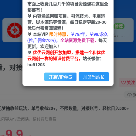
市面上收费几百几千的项目资源课程这里全
部都有！
🔰 内容涵盖网赚项目、引流技术、电商运
营、脚本源码等资源，每日稳定更新20-30
VIP推广
招募站长
70%分佣
推荐
优质付费资源课程！
🔰 本站VIP
限时特惠，
￥79/年，￥99/永久
会员专属推广链接
搭建同款网站，自己当老板
(推广佣金70%)，
全站资源免费下载，
每天
更新，欢迎加入！
🔰
优优云网创开放加盟，搭建一个和优优
云网创一样的知识付费平台，
站长微信：
hu91203
，对接账号，轻松日入500+
开通VIP会员
加盟当站长
关注
6
元梦撸收益玩法，单号收益20+，不限数量，对接账号，轻松日入500+
此内容为付费阅读，请付费后查看
9.9