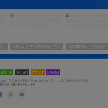
小红书最新拉新野路子，一部手机即可操作，一单15块，做得好日入2000+
抖音24小时无人直播音乐，不违规，不封号纯撸音浪，小白实操当天日入1000+
免责声明
-
关于我们
-
广告合作
-
网站地图
 2023 ·
优优云网创津ICP备2026003057号-1
· 由
优优云网创
强力驱动.
行:
1640天3小时45分17秒