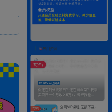
热门资源
TOP1
12.1W+人已阅读
你还在到处找项目？还在当韭菜？我靠
卖项目一个月收入5万+，曾经我也...
全网VIP课程 无损下载~
TOP2