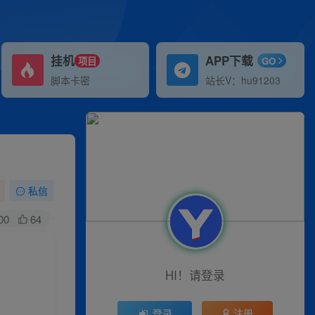
挂机
APP下载
项目
GO
脚本卡密
站长V：hu91203
私信
00
64
HI！请登录
登录
注册