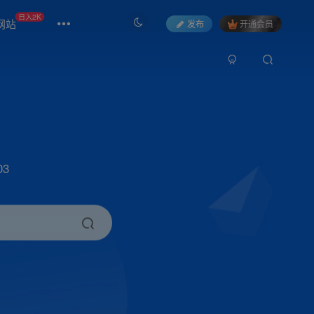
日入2K
网站
发布
开通会员
3