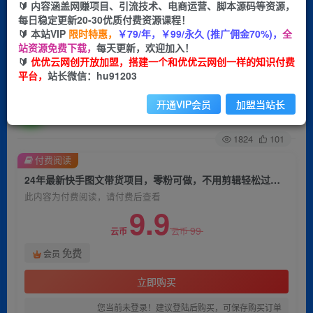
🔰 内容涵盖网赚项目、引流技术、电商运营、脚本源码等资源，
每日稳定更新20-30优质付费资源课程！
首页
创业课程
会员免费
正文
🔰 本站VIP
限时特惠，
￥79/年，￥99/永久 (推广佣金70%)，
全
站资源免费下载，
每天更新，欢迎加入！
24年最新快手图文带货项目，零粉可做，不用剪辑
🔰
优优云网创开放加盟，搭建一个和优优云网创一样的知识付费
平台，
站长微信：hu91203
轻松过原创单号轻松日入300+
开通VIP会员
加盟当站长
优优云网创
关注
私信
2年前发布
1824
101
付费阅读
24年最新快手图文带货项目，零粉可做，不用剪辑轻松过原创单号轻松日入300+
此内容为付费阅读，请付费后查看
9.9
99
云币
云币
免费
会员
立即购买
您当前未登录！建议登陆后购买，可保存购买订单