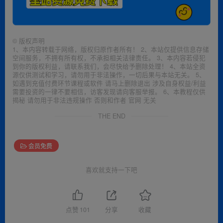
©
版权声明
1、本内容转载于网络，版权归原作者所有！ 2、本站仅提供信息存储
空间服务，不拥有所有权，不承担相关法律责任。 3、本内容若侵犯
到你的版权利益，请联系我们，会尽快给予删除处理！ 4、本站全资
源仅供测试和学习，请勿用于非法操作，一切后果与本站无关。 5、
如遇到充值付费环节课程或软件 请马上删除退出 涉及自身权益/利益
需要投资的一律不要相信，访客发现请向客服举报。 6、本教程仅供
揭秘 请勿用于非法违规操作 否则和作者 官网 无关
THE END
会员免费
喜欢就支持一下吧
点赞
101
分享
收藏