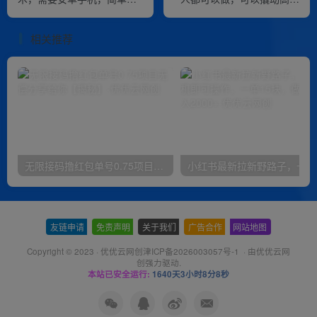
作，无需剪辑
益
相关推荐
无限接码撸红包单号0.75项目无偿分享给你【揭秘】
小红
友链申请
-
免责声明
-
关于我们
-
广告合作
-
网站地图
Copyright © 2023 ·
优优云网创津ICP备2026003057号-1
· 由
优优云网
创
强力驱动.
本站已安全运行:
1640天3小时8分8秒