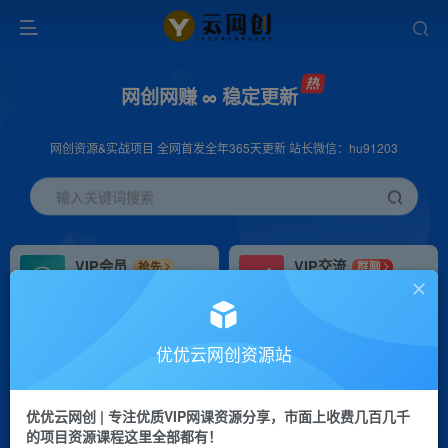
网创网赚 ∞ 稳定更新
网创资源&实战项目 全网首发全年365天更新 站长微信：hu91203
输入关键词搜索
VIP会员
VIP交流
抢先
群聊
免费下载全站资源
研究探讨更多创业项目路子。
VIP推广
招募站长
70%分佣
推荐
优优云网创资源站
会员专属推广链接
搭建同款网站，自己当老板
优优云网创 | 专注优质VIP网课资源分享，市面上收费几百几千
挂机
APP下载
项目
GO
的项目资源课程这里全部都有！
脚本卡密
站长V：hu91203