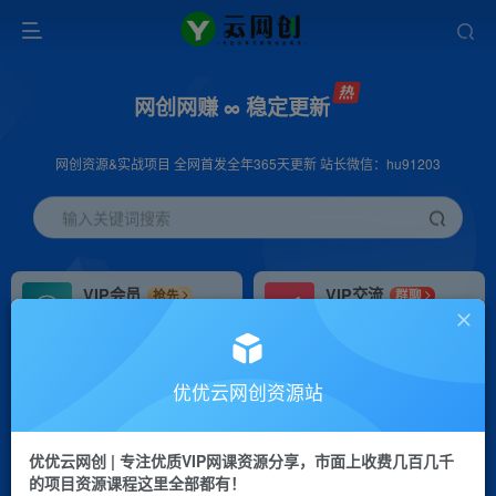
网创网赚 ∞ 稳定更新
网创资源&实战项目 全网首发全年365天更新 站长微信：hu91203
输入关键词搜索
VIP会员
VIP交流
抢先
群聊
免费下载全站资源
研究探讨更多创业项目路子。
VIP推广
招募站长
70%分佣
推荐
优优云网创资源站
会员专属推广链接
搭建同款网站，自己当老板
优优云网创 | 专注优质VIP网课资源分享，市面上收费几百几千
挂机
APP下载
项目
GO
的项目资源课程这里全部都有！
脚本卡密
站长V：hu91203