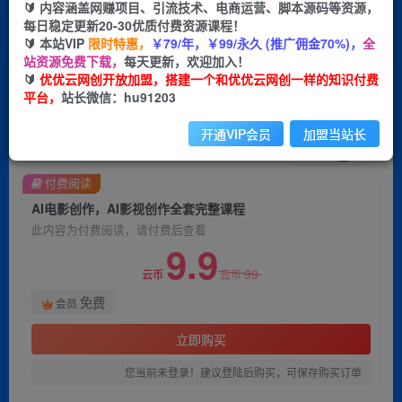
🔰 内容涵盖网赚项目、引流技术、电商运营、脚本源码等资源，
每日稳定更新20-30优质付费资源课程！
首页
创业课程
会员免费
正文
🔰 本站VIP
限时特惠，
￥79/年，￥99/永久 (推广佣金70%)，
全
站资源免费下载，
每天更新，欢迎加入！
AI电影创作，AI影视创作全套完整课程
🔰
优优云网创开放加盟，搭建一个和优优云网创一样的知识付费
平台，
站长微信：hu91203
优优云网创
关注
私信
2年前发布
开通VIP会员
加盟当站长
1067
47
付费阅读
AI电影创作，AI影视创作全套完整课程
此内容为付费阅读，请付费后查看
9.9
99
云币
云币
免费
会员
立即购买
您当前未登录！建议登陆后购买，可保存购买订单