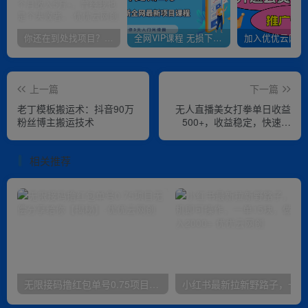
你还在到处找项目？还在当韭菜？我靠卖项目一个月收入5万+，曾经我也是个失败者。
全网VIP课程 无损下载~
上一篇
下一篇
老丁模板搬运术：抖音90万
无人直播美女打拳单日收益
粉丝博主搬运技术
500+，收益稳定，快速变
现，小白最适合做的项目，
保姆式教学
相关推荐
无限接码撸红包单号0.75项目无偿分享给你【揭秘】
小红