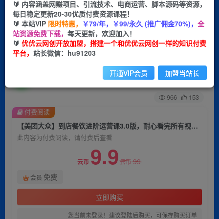
🔰 内容涵盖网赚项目、引流技术、电商运营、脚本源码等资源，
每日稳定更新20-30优质付费资源课程！
首页
创业课程
会员免费
正文
🔰 本站VIP
限时特惠，
￥79/年，￥99/永久 (推广佣金70%)，
全
站资源免费下载，
每天更新，欢迎加入！
【美团大众】到店餐饮进阶运营课3.0版，耐心看
🔰
优优云网创开放加盟，搭建一个和优优云网创一样的知识付费
平台，
站长微信：hu91203
完所有视频你也能做好运营
开通VIP会员
加盟当站长
优优云网创
关注
私信
2年前发布
966
153
付费阅读
【美团大众】到店餐饮进阶运营课3.0版，耐心看完所有视频你也能做好运营
此内容为付费阅读，请付费后查看
9.9
99
云币
云币
免费
会员
立即购买
您当前未登录！建议登陆后购买，可保存购买订单