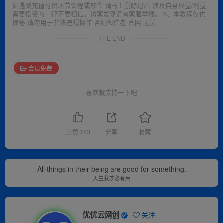
如遇到充值付费环节课程或软件 请马上删除退出 涉及自身权益/利益
需要投资的一律不要相信，访客发现请向客服举报。 6、本教程仅供
揭秘 请勿用于非法违规操作 否则和作者 官网 无关
THE END
会员免费
喜欢就支持一下吧
点赞
153
分享
收藏
All things in their being are good for something.
天生我才必有用
优优云网创
关注