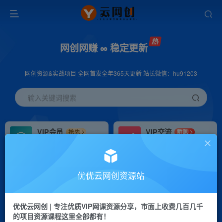
网创网赚 ∞ 稳定更新
网创资源&实战项目 全网首发全年365天更新 站长微信：hu91203
输入关键词搜索
VIP会员
VIP交流
抢先
群聊
免费下载全站资源
研究探讨更多创业项目路子。
VIP推广
招募站长
70%分佣
推荐
优优云网创资源站
会员专属推广链接
搭建同款网站，自己当老板
优优云网创 | 专注优质VIP网课资源分享，市面上收费几百几千
挂机
APP下载
项目
GO
的项目资源课程这里全部都有！
脚本卡密
站长V：hu91203