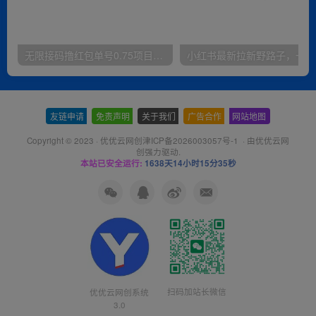
无限接码撸红包单号0.75项目无偿分享给你【揭秘】
小红
友链申请
-
免责声明
-
关于我们
-
广告合作
-
网站地图
Copyright © 2023 ·
优优云网创津ICP备2026003057号-1
· 由
优优云网
创
强力驱动.
本站已安全运行:
1638天14小时15分36秒
扫码加站长微信
优优云网创系统
3.0