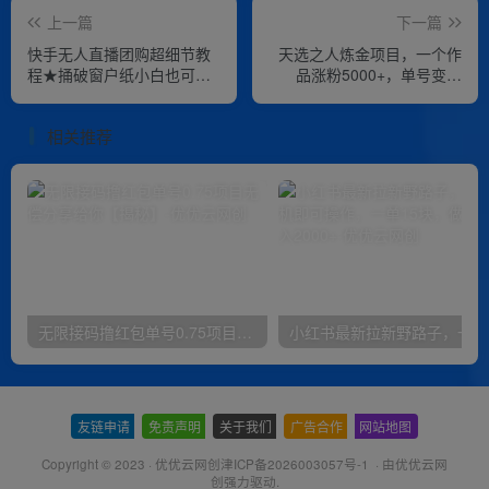
上一篇
下一篇
快手无人直播团购超细节教
天选之人炼金项目，一个作
程★捅破窗户纸小白也可月
品涨粉5000+，单号变现
人过万
3.6w
相关推荐
无限接码撸红包单号0.75项目无偿分享给你【揭秘】
小红
友链申请
-
免责声明
-
关于我们
-
广告合作
-
网站地图
Copyright © 2023 ·
优优云网创津ICP备2026003057号-1
· 由
优优云网
创
强力驱动.