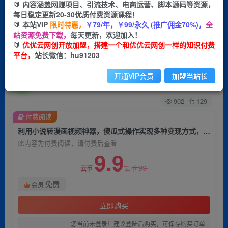
🔰 内容涵盖网赚项目、引流技术、电商运营、脚本源码等资源，
每日稳定更新20-30优质付费资源课程！
首页
创业课程
会员免费
正文
🔰 本站VIP
限时特惠，
￥79/年，￥99/永久 (推广佣金70%)，
全
站资源免费下载，
每天更新，欢迎加入！
利用小说转漫画视频神器，傻瓜式操作实现多种变
🔰
优优云网创开放加盟，搭建一个和优优云网创一样的知识付费
平台，
站长微信：hu91203
现方式，单日收益500+
开通VIP会员
加盟当站长
优优云网创
关注
私信
2年前发布
902
129
付费阅读
利用小说转漫画视频神器，傻瓜式操作实现多种变现方式，单日收益500+
此内容为付费阅读，请付费后查看
9.9
99
云币
云币
免费
会员
立即购买
您当前未登录！建议登陆后购买，可保存购买订单