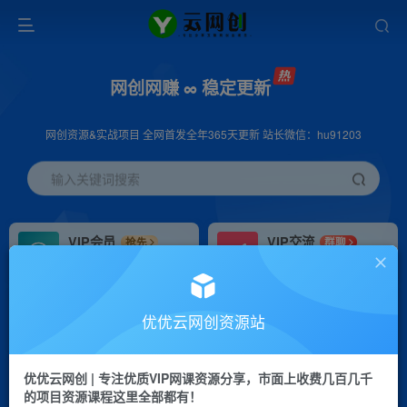
网创网赚 ∞ 稳定更新
网创资源&实战项目 全网首发全年365天更新 站长微信：hu91203
输入关键词搜索
VIP会员
VIP交流
抢先
群聊
免费下载全站资源
研究探讨更多创业项目路子。
VIP推广
招募站长
70%分佣
推荐
优优云网创资源站
会员专属推广链接
搭建同款网站，自己当老板
优优云网创 | 专注优质VIP网课资源分享，市面上收费几百几千
挂机
APP下载
项目
GO
的项目资源课程这里全部都有！
脚本卡密
站长V：hu91203