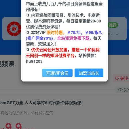
市面上收费几百几千的项目资源课程这里全
部都有！
🔰 内容涵盖网赚项目、引流技术、电商运
营、脚本源码等资源，每日稳定更新20-30
VIP推广
招募站长
70%分佣
推荐
优质付费资源课程！
🔰 本站VIP
限时特惠，
￥79/年，￥99/永久
会员专属推广链接
搭建同款网站，自己当老板
(推广佣金70%)，
全站资源免费下载，
每天
更新，欢迎加入！
🔰
优优云网创开放加盟，搭建一个和优优
云网创一样的知识付费平台，
站长微信：
hu91203
视频课
开通VIP会员
加盟当站长
关注
66
ChatGPT力量-人人可学的AI时代新个体视频课
此内容为付费阅读，请付费后查看
9.9