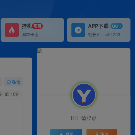
挂机
APP下载
项目
GO
脚本卡密
站长V：hu91203
私信
9
169
HI！请登录
登录
注册