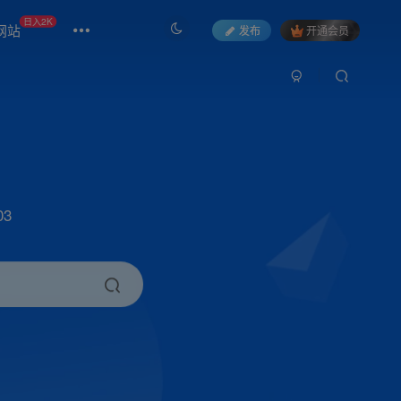
日入2K
网站
发布
开通会员
3