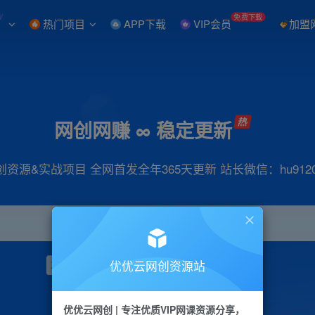
W
免费下载
热门项目
APP下载
VIP会员
加盟
网创网赚 ∞ 稳定更新
创资源&实战项目 全网首发全年365天更新 站长微信：hu9120
优优云网创资源站
项目
抖音
引流
小红书
短视频
带货
优优云网创 | 专注优质VIP网课资源分享，