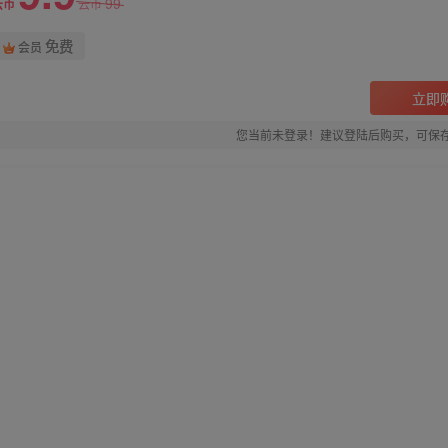
99
云币
云币
免费
会员
立即
您当前未登录！建议登陆后购买，可保