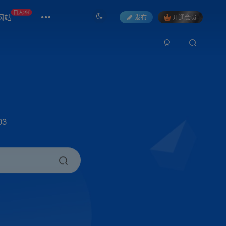
日入2K
网站
发布
开通会员
3