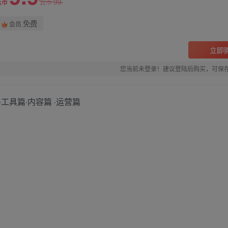
99
云币
云币
免费
会员
立即
您当前未登录！建议登陆后购买，可保
工具篇·内容篇 ·运营篇