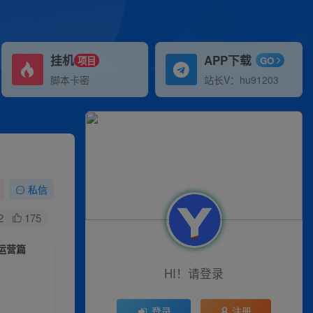
挂机
APP下载
项目
GO
脚本卡密
站长V：hu91203
私信
2
175
·运营篇
HI！请登录
登录
注册