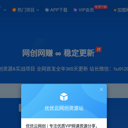
W
免费下载
热门项目
APP下载
VIP会员
加盟
网创网赚 ∞ 稳定更新
创资源&实战项目 全网首发全年365天更新 站长微信：hu9120
优优云网创资源站
项目
抖音
引流
小红书
短视频
带货
优优云网创 | 专注优质VIP网课资源分享，