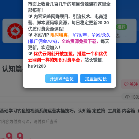
市面上收费几百几千的项目资源课程这里全
部都有！
🔰 内容涵盖网赚项目、引流技术、电商运
营、脚本源码等资源，每日稳定更新20-30
VIP推广
招募站长
70%分佣
推荐
优质付费资源课程！
🔰 本站VIP
限时特惠，
￥79/年，￥99/永久
会员专属推广链接
搭建同款网站，自己当老板
(推广佣金70%)，
全站资源免费下载，
每天
更新，欢迎加入！
🔰
优优云网创开放加盟，搭建一个和优优
云网创一样的知识付费平台，
站长微信：
hu91203
知篇·定位篇 ·工具篇·内容篇 ·运营篇
开通VIP会员
加盟当站长
关注
139
0基础学习钓鱼短视频系统运营实操技巧，认知篇·定位篇 ·工具篇·内容篇 
此内容为付费阅读，请付费后查看
9.9