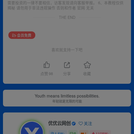
需要投资的一律不要相信，访客发现请向客服举报。 6、本教程仅供
揭秘 请勿用于非法违规操作 否则和作者 官网 无关
THE END
会员免费
喜欢就支持一下吧
点赞
98
分享
收藏
Youth means limitless possibilities.
年轻就是无限的可能
优优云网创
关注
1.5W+
0
1
1108W+