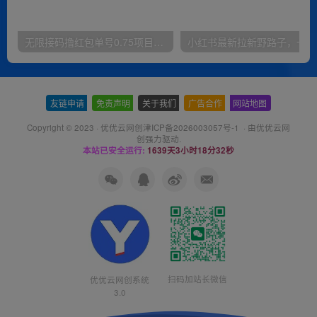
无限接码撸红包单号0.75项目无偿分享给你【揭秘】
小红
友链申请
-
免责声明
-
关于我们
-
广告合作
-
网站地图
Copyright © 2023 ·
优优云网创津ICP备2026003057号-1
· 由
优优云网
创
强力驱动.
本站已安全运行:
1639天3小时18分32秒
扫码加站长微信
优优云网创系统
3.0