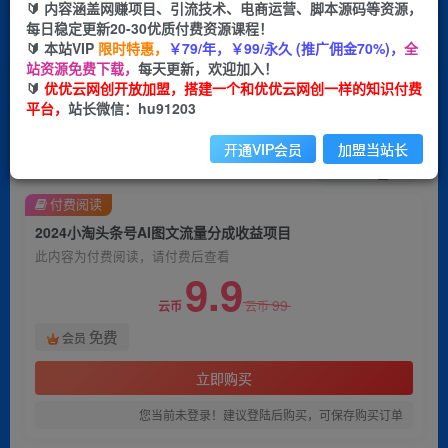
🔰 内容涵盖网赚项目、引流技术、电商运营、脚本源码等资源，
每日稳定更新20-30优质付费资源课程！
首页
创业课程
会员免费
正文
🔰 本站VIP
限时特惠，
￥79/年，￥99/永久 (推广佣金70%)，
全
站资源免费下载，
每天更新，欢迎加入！
2024小淘头条号AI图文流量分成收益项目
🔰
优优云网创开放加盟，搭建一个和优优云网创一样的知识付费
平台，
站长微信：hu91203
优优云网创
关注
私信
2年前发布
开通VIP会员
加盟当站长
1672
98
付费阅读
2024小淘头条号AI图文流量分成收益项目
此内容为付费阅读，请付费后查看
9.9
99
云币
云币
免费
会员
立即购买
您当前未登录！建议登陆后购买，可保存购买订单