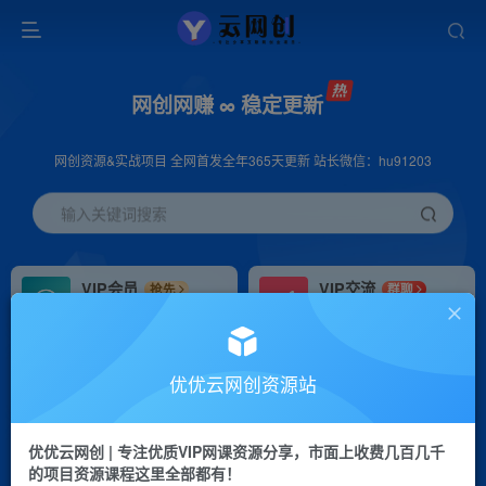
网创网赚 ∞ 稳定更新
网创资源&实战项目 全网首发全年365天更新 站长微信：hu91203
输入关键词搜索
VIP会员
VIP交流
抢先
群聊
免费下载全站资源
研究探讨更多创业项目路子。
VIP推广
招募站长
70%分佣
推荐
优优云网创资源站
会员专属推广链接
搭建同款网站，自己当老板
优优云网创 | 专注优质VIP网课资源分享，市面上收费几百几千
挂机
APP下载
项目
GO
的项目资源课程这里全部都有！
脚本卡密
站长V：hu91203