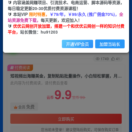
🔰 内容涵盖网赚项目、引流技术、电商运营、脚本源码等资源，
每日稳定更新20-30优质付费资源课程！
首页
创业课程
会员免费
正文
🔰 本站VIP
限时特惠，
￥79/年，￥99/永久 (推广佣金70%)，
全
站资源免费下载，
每天更新，欢迎加入！
短视频出海赚美金，复制粘贴批量操作，小白轻松
🔰
优优云网创开放加盟，搭建一个和优优云网创一样的知识付费
平台，
站长微信：hu91203
掌握，月入4500美刀
开通VIP会员
加盟当站长
优优云网创
关注
私信
2年前发布
1749
41
付费阅读
短视频出海赚美金，复制粘贴批量操作，小白轻松掌握，月入4500美刀
此内容为付费阅读，请付费后查看
9.9
99
云币
云币
免费
会员
立即购买
您当前未登录！建议登陆后购买，可保存购买订单