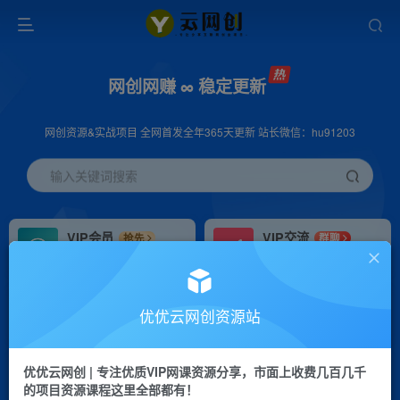
网创网赚 ∞ 稳定更新
网创资源&实战项目 全网首发全年365天更新 站长微信：hu91203
输入关键词搜索
VIP会员
VIP交流
抢先
群聊
免费下载全站资源
研究探讨更多创业项目路子。
VIP推广
招募站长
70%分佣
推荐
优优云网创资源站
会员专属推广链接
搭建同款网站，自己当老板
优优云网创 | 专注优质VIP网课资源分享，市面上收费几百几千
挂机
APP下载
项目
GO
的项目资源课程这里全部都有！
脚本卡密
站长V：hu91203