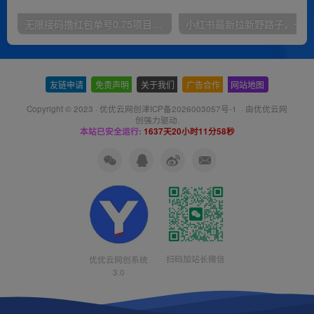
无限接码撸红包单号0.75项目无偿分享给你【揭秘】
小红
友链申请
-
免责声明
-
关于我们
-
广告合作
-
网站地图
Copyright © 2023 ·
优优云网创津ICP备2026003057号-1
· 由
优优云网
创
强力驱动.
本站已安全运行:
1637天20小时11分58秒
扫码加站长微信
优优云网创系统
3.0