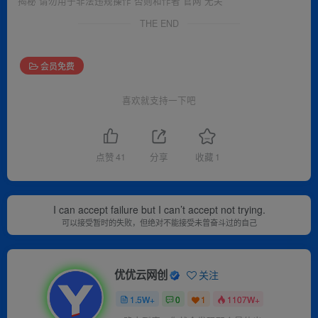
揭秘 请勿用于非法违规操作 否则和作者 官网 无关
THE END
会员免费
喜欢就支持一下吧
点赞
41
分享
收藏
1
I can accept failure but I can’t accept not trying.
可以接受暂时的失败，但绝对不能接受未曾奋斗过的自己
优优云网创
关注
1.5W+
0
1
1107W+