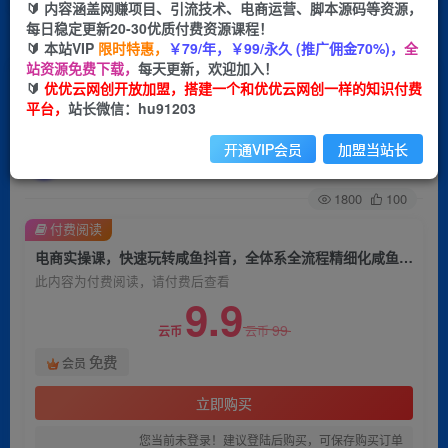
🔰 内容涵盖网赚项目、引流技术、电商运营、脚本源码等资源，
每日稳定更新20-30优质付费资源课程！
首页
创业课程
会员免费
正文
🔰 本站VIP
限时特惠，
￥79/年，￥99/永久 (推广佣金70%)，
全
站资源免费下载，
每天更新，欢迎加入！
电商实操课，快速玩转咸鱼抖音，全体系全流程精
🔰
优优云网创开放加盟，搭建一个和优优云网创一样的知识付费
平台，
站长微信：hu91203
细化咸鱼电商运营
开通VIP会员
加盟当站长
优优云网创
关注
私信
2年前发布
1800
100
付费阅读
电商实操课，快速玩转咸鱼抖音，全体系全流程精细化咸鱼电商运营
此内容为付费阅读，请付费后查看
9.9
99
云币
云币
免费
会员
立即购买
您当前未登录！建议登陆后购买，可保存购买订单