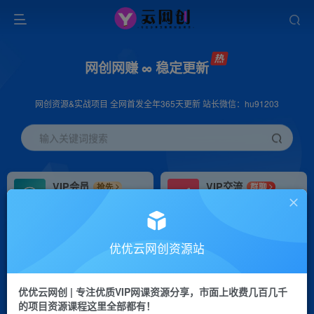
网创网赚 ∞ 稳定更新
网创资源&实战项目 全网首发全年365天更新 站长微信：hu91203
输入关键词搜索
VIP会员
VIP交流
抢先
群聊
免费下载全站资源
研究探讨更多创业项目路子。
VIP推广
招募站长
70%分佣
推荐
优优云网创资源站
会员专属推广链接
搭建同款网站，自己当老板
优优云网创 | 专注优质VIP网课资源分享，市面上收费几百几千
挂机
APP下载
项目
GO
的项目资源课程这里全部都有！
脚本卡密
站长V：hu91203