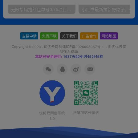
无限接码撸红包单号0.75项目无偿分享给你【揭秘】
小红
友链申请
-
免责声明
-
关于我们
-
广告合作
-
网站地图
Copyright © 2023 ·
优优云网创津ICP备2026003057号-1
· 由
优优云网
创
强力驱动.
本站已安全运行:
1637天20小时45分45秒
扫码加站长微信
优优云网创系统
3.0