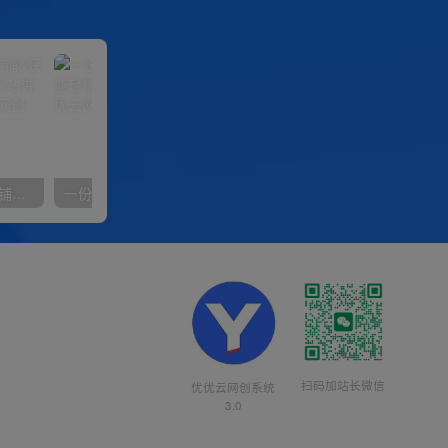
【阿里国际站】打造Top店铺&获得优质询盘客户，​95%的国际站讲师不会说的运营技巧
一份资料多种变现方式，小白也能轻松上手，日入800不是问题
扫码加站长微信
优优云网创系统
3.0