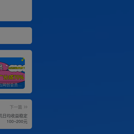
加入优优云网创会员，全站资源免费学习。
优优云网创【VIP会员专属交流群】
加盟优优云网创，搭建同款项目资源站，实现日入2000+
下一篇
手机日均收益稳定
100~200元