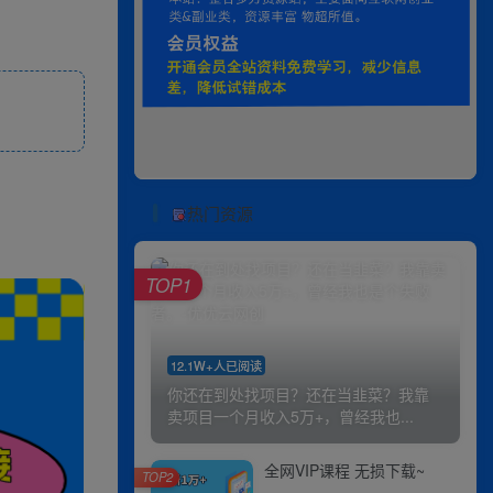
热门资源
TOP1
12.1W+人已阅读
你还在到处找项目？还在当韭菜？我靠
卖项目一个月收入5万+，曾经我也...
全网VIP课程 无损下载~
TOP2