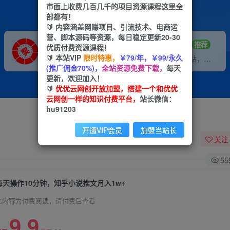
市面上收费几百几千的项目资源课程这里全
部都有！
🔰 内容涵盖网赚项目、引流技术、电商运
营、脚本源码等资源，每日稳定更新20-30
VIP推广
招募站长
70%分佣
推荐
优质付费资源课程！
🔰 本站VIP
限时特惠，
￥79/年，￥99/永久
会员专属推广链接
搭建同款网站，自己当老板
(推广佣金70%)，
全站资源免费下载，
每天
更新，欢迎加入！
🔰
优优云网创开放加盟，搭建一个和优优
云网创一样的知识付费平台，
站长微信：
hu91203
开通VIP会员
加盟当站长
关注
55
每天操作10分钟，知乎小说推文月入1w+
此内容为付费阅读，请付费后查看
9.9