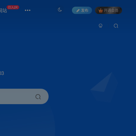
日入2K
网站
发布
开通会员
3