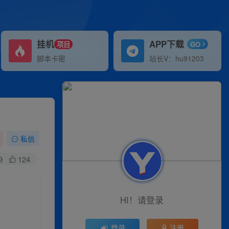
挂机
APP下载
项目
GO
脚本卡密
站长V：hu91203
私信
9
124
HI！请登录
登录
注册