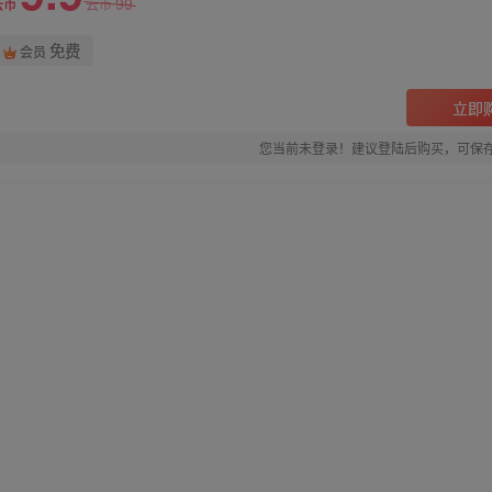
99
云币
云币
免费
会员
立即
您当前未登录！建议登陆后购买，可保