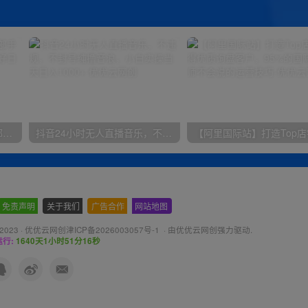
小红书最新拉新野路子，一部手机即可操作，一单15块，做得好日入2000+
抖音24小时无人直播音乐，不违规，不封号纯撸音浪，小白实操当天日入1000+
免责声明
-
关于我们
-
广告合作
-
网站地图
 2023 ·
优优云网创津ICP备2026003057号-1
· 由
优优云网创
强力驱动.
行:
1640天1小时51分17秒