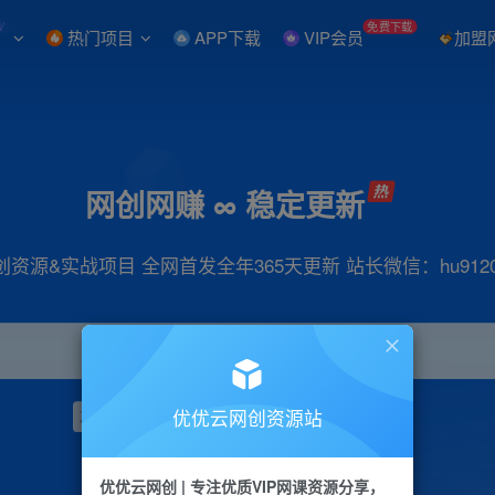
W
免费下载
热门项目
APP下载
VIP会员
加盟
网创网赚 ∞ 稳定更新
创资源&实战项目 全网首发全年365天更新 站长微信：hu9120
优优云网创资源站
项目
抖音
引流
小红书
短视频
带货
优优云网创 | 专注优质VIP网课资源分享，