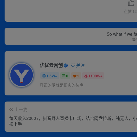
点赞
12
So what if we fa
摔
优优云网创
关注
1.5W+
0
1
1108W+
真正的梦就是现实的彼岸
上一篇
每天收入2000+，抖音野人直播卡广场，结合网盘拉新，纯无人，
松上手