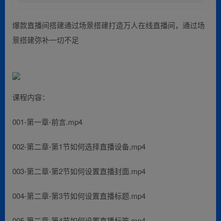
爆款直播间搭建通过场景搭建打造万人在线直播间，通过场
景搭建弥补一切不足
课程内容：
001-第一章-前言.mp4
002-第二章-第1节如何选择直播设备,mp4
003-第二章-第2节如何设置直播封面.mp4
004-第二章-第3节如何设置直播标题.mp4
005-第二章-第4节如何设置直播标签,mp4