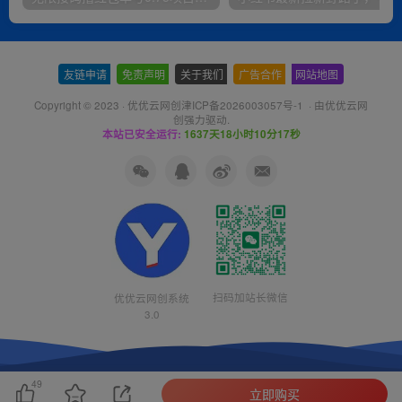
友链申请
-
免责声明
-
关于我们
-
广告合作
-
网站地图
Copyright © 2023 ·
优优云网创津ICP备2026003057号-1
· 由
优优云网
创
强力驱动.
本站已安全运行:
1637天18小时10分17秒
扫码加站长微信
优优云网创系统
3.0
49
立即购买