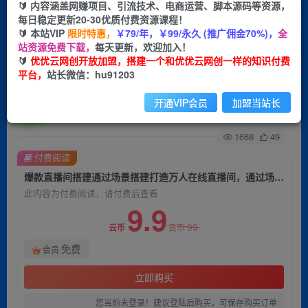
🔰 内容涵盖网赚项目、引流技术、电商运营、脚本源码等资源，
每日稳定更新20-30优质付费资源课程！
首页
创业课程
会员免费
正文
🔰 本站VIP
限时特惠，
￥79/年，￥99/永久 (推广佣金70%)，
全
站资源免费下载，
每天更新，欢迎加入！
爆款直播间搭建通过场景搭建打造万人在线直播
🔰
优优云网创开放加盟，搭建一个和优优云网创一样的知识付费
平台，
站长微信：hu91203
间，通过场景搭建弥补一切不足
开通VIP会员
加盟当站长
优优云网创
关注
私信
2年前发布
1668
49
付费阅读
爆款直播间搭建通过场景搭建打造万人在线直播间，通过场景搭建弥补一切不足
此内容为付费阅读，请付费后查看
9.9
99
云币
云币
免费
会员
立即购买
您当前未登录！建议登陆后购买，可保存购买订单