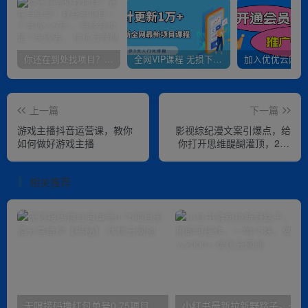
你还在到处找项目？还在当韭菜？我靠卖项目一个月收入5万+，曾经我也是个失败者。
全网VIP课程 无损下载~
上一篇
下一篇
游戏主播抖音运营课，教你
影视综纪漫文案引爆点，给
如何做好游戏主播
你打开思维醍醐灌顶，255
种开头详解课
相关推荐
无限接码撸红包单号0.75项目无偿分享给你【揭秘】
小红