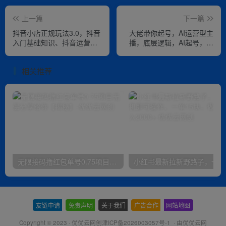
上一篇
下一篇
抖音小店正规玩法3.0，抖音
大佬带你起号，AI运营型主
入门基础知识、抖音运营技
播，底层逻辑，AI起号，运
术、达人带货邀约、全域电
营晋级，主播进阶
商运营等
相关推荐
无限接码撸红包单号0.75项目无偿分享给你【揭秘】
小红
友链申请
-
免责声明
-
关于我们
-
广告合作
-
网站地图
Copyright © 2023 ·
优优云网创津ICP备2026003057号-1
· 由
优优云网