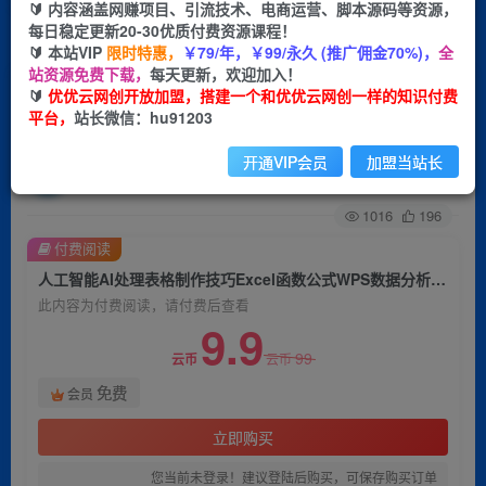
🔰 内容涵盖网赚项目、引流技术、电商运营、脚本源码等资源，
每日稳定更新20-30优质付费资源课程！
首页
创业课程
会员免费
正文
🔰 本站VIP
限时特惠，
￥79/年，￥99/永久 (推广佣金70%)，
全
站资源免费下载，
每天更新，欢迎加入！
人工智能AI处理表格制作技巧Excel函数公式WPS
🔰
优优云网创开放加盟，搭建一个和优优云网创一样的知识付费
平台，
站长微信：hu91203
数据分析，无需经验三秒做表，提高职场竞争力
开通VIP会员
加盟当站长
优优云网创
关注
私信
2年前发布
1016
196
付费阅读
人工智能AI处理表格制作技巧Excel函数公式WPS数据分析，无需经验三秒做表，提高职场竞争力
此内容为付费阅读，请付费后查看
9.9
99
云币
云币
免费
会员
立即购买
您当前未登录！建议登陆后购买，可保存购买订单