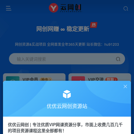
网创网赚 ∞ 稳定更新
网创资源&实战项目 全网首发全年365天更新 站长微信：hu91203
输入关键词搜索
VIP会员
VIP交流
抢先
群聊
免费下载全站资源
研究探讨更多创业项目路子。
VIP推广
招募站长
70%分佣
推荐
优优云网创资源站
会员专属推广链接
搭建同款网站，自己当老板
优优云网创 | 专注优质VIP网课资源分享，市面上收费几百几千
挂机
APP下载
项目
GO
的项目资源课程这里全部都有！
脚本卡密
站长V：hu91203