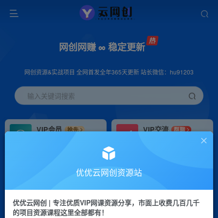
网创网赚 ∞ 稳定更新
网创资源&实战项目 全网首发全年365天更新 站长微信：hu91203
输入关键词搜索
VIP会员
VIP交流
抢先
群聊
免费下载全站资源
研究探讨更多创业项目路子。
VIP推广
招募站长
70%分佣
推荐
优优云网创资源站
会员专属推广链接
搭建同款网站，自己当老板
优优云网创 | 专注优质VIP网课资源分享，市面上收费几百几千
挂机
APP下载
项目
GO
的项目资源课程这里全部都有！
脚本卡密
站长V：hu91203