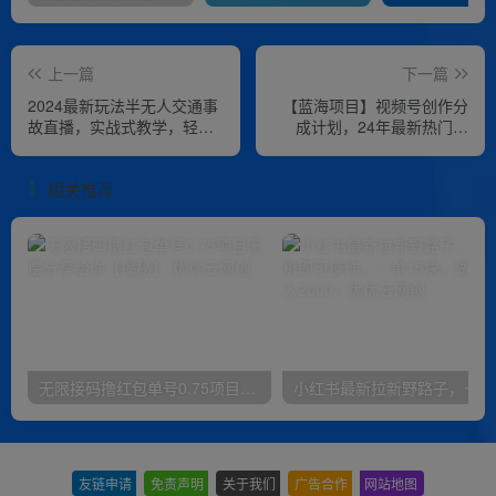
上一篇
下一篇
2024最新玩法半无人交通事
【蓝海项目】视频号创作分
故直播，实战式教学，轻松
成计划，24年最新热门玩
日入2000＋，人人都可做
法，单天收益破8000+！
相关推荐
无限接码撸红包单号0.75项目无偿分享给你【揭秘】
小红
友链申请
-
免责声明
-
关于我们
-
广告合作
-
网站地图