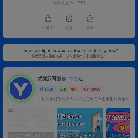
喜欢就支持一下吧
点赞
82
分享
收藏
If you hold tight, how can a free hand to hug now?
你若将过去抱的太紧，怎么能腾出手来拥抱现在？
优优云网创
关注
1.5W+
0
1
1108W+
一切痛苦能够毁灭人，然而受苦的人也能把痛苦消灭
你还在到处找项目？还在当韭菜？我靠卖项目一个月收入5万+，曾经我也是个失败者。
全网VIP课程 无损下载~