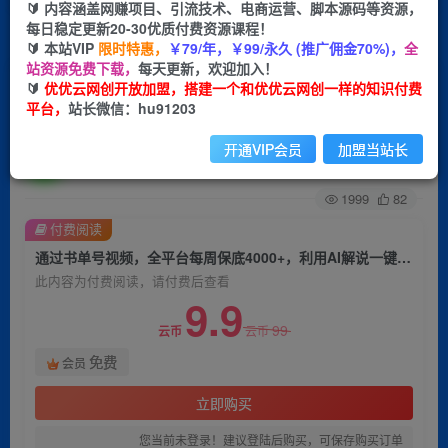
🔰 内容涵盖网赚项目、引流技术、电商运营、脚本源码等资源，
每日稳定更新20-30优质付费资源课程！
首页
创业课程
会员免费
正文
🔰 本站VIP
限时特惠，
￥79/年，￥99/永久 (推广佣金70%)，
全
站资源免费下载，
每天更新，欢迎加入！
通过书单号视频，全平台每周保底4000+，利用AI
🔰
优优云网创开放加盟，搭建一个和优优云网创一样的知识付费
平台，
站长微信：hu91203
解说一键原创作品
开通VIP会员
加盟当站长
优优云网创
关注
私信
2年前发布
1999
82
付费阅读
通过书单号视频，全平台每周保底4000+，利用AI解说一键原创作品
此内容为付费阅读，请付费后查看
9.9
99
云币
云币
免费
会员
立即购买
您当前未登录！建议登陆后购买，可保存购买订单