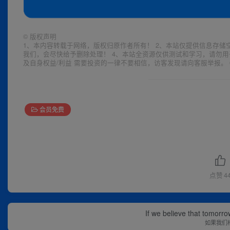
©
版权声明
1、本内容转载于网络，版权归原作者所有！ 2、本站仅提供信息存储
我们，会尽快给予删除处理！ 4、本站全资源仅供测试和学习，请勿用
及自身权益/利益 需要投资的一律不要相信，访客发现请向客服举报。 
会员免费
点赞
4
If we believe that tomorro
如果我们