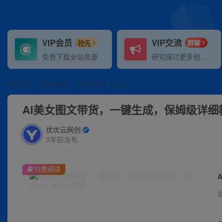
VIP会员
VIP交流
抢先
群聊
免费下载全站资源
研究探讨更多创业项目路子。
首页
创业课程
会员免费
正文
AI美女图文带货，一键生成，保姆级详细教
优优云网创
2年前发布
付费阅读