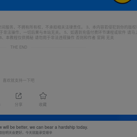
空间服务，不拥有所有权，不承担相关法律责任。 3、本内容若侵犯到你的版权
于非法操作，一切后果与本站无关。 5、如遇到充值付费环节课程或软件 请马
6、本教程仅供揭秘 请勿用于非法违规操作 否则和作者 官网 无关
THE END
喜欢就支持一下吧
4
分享
收藏
w will be better, we can bear a hardship today.
相信明天会更好，今天就能承受艰辛