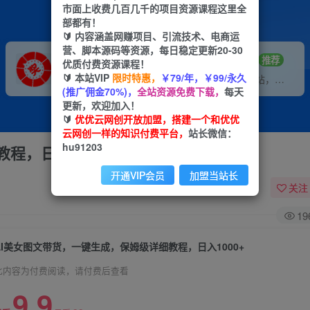
市面上收费几百几千的项目资源课程这里全
部都有！
🔰 内容涵盖网赚项目、引流技术、电商运
营、脚本源码等资源，每日稳定更新20-30
VIP推广
招募站长
70%分佣
推荐
优质付费资源课程！
🔰 本站VIP
限时特惠，
￥79/年，￥99/永久
会员专属推广链接
搭建同款网站，自己当老板
(推广佣金70%)，
全站资源免费下载，
每天
更新，欢迎加入！
🔰
优优云网创开放加盟，搭建一个和优优
云网创一样的知识付费平台，
站长微信：
hu91203
程，日入1000+
开通VIP会员
加盟当站长
关注
19
AI美女图文带货，一键生成，保姆级详细教程，日入1000+
此内容为付费阅读，请付费后查看
9.9