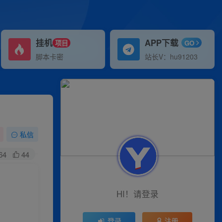
挂机
APP下载
项目
GO
脚本卡密
站长V：hu91203
私信
64
44
HI！请登录
登录
注册