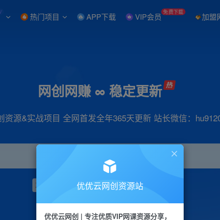
W
免费下载
热门项目
APP下载
VIP会员
加盟
网创网赚 ∞ 稳定更新
创资源&实战项目 全网首发全年365天更新 站长微信：hu9120
优优云网创资源站
项目
抖音
引流
小红书
短视频
带货
优优云网创 | 专注优质VIP网课资源分享，