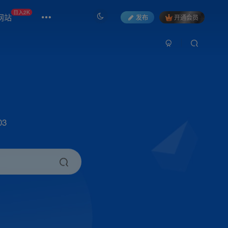
日入2K
网站
发布
开通会员
3