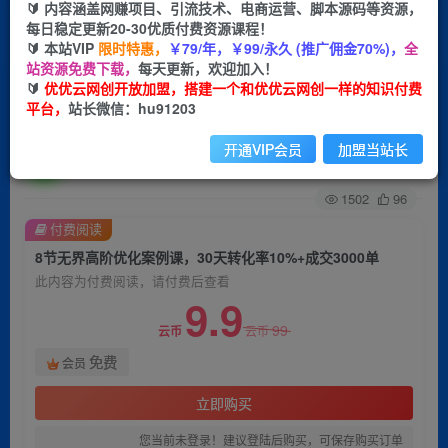
🔰 内容涵盖网赚项目、引流技术、电商运营、脚本源码等资源，
每日稳定更新20-30优质付费资源课程！
首页
创业课程
会员免费
正文
🔰 本站VIP
限时特惠，
￥79/年，￥99/永久 (推广佣金70%)，
全
站资源免费下载，
每天更新，欢迎加入！
8节无界高阶优化案例课，30天转化率10%+成交
🔰
优优云网创开放加盟，搭建一个和优优云网创一样的知识付费
平台，
站长微信：hu91203
3000单
开通VIP会员
加盟当站长
优优云网创
关注
私信
2年前发布
1502
96
付费阅读
8节无界高阶优化案例课，30天转化率10%+成交3000单
此内容为付费阅读，请付费后查看
9.9
99
云币
云币
免费
会员
立即购买
您当前未登录！建议登陆后购买，可保存购买订单