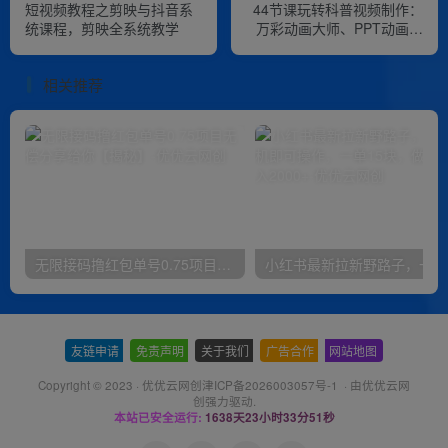
短视频教程之剪映与抖音系
44节课玩转科普视频制作：
统课程，剪映全系统教学
万彩动画大师、PPT动画、
剪映视频剪辑，一课搞定科
普视频制作
相关推荐
无限接码撸红包单号0.75项目无偿分享给你【揭秘】
小红
友链申请
-
免责声明
-
关于我们
-
广告合作
-
网站地图
Copyright © 2023 ·
优优云网创津ICP备2026003057号-1
· 由
优优云网
创
强力驱动.
本站已安全运行:
1638天23小时33分51秒