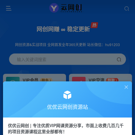
网创网赚 ∞ 稳定更新
网创资源&实战项目 全网首发全年365天更新 站长微信：hu91203
输入关键词搜索
VIP会员
VIP交流
抢先
群聊
免费下载全站资源
研究探讨更多创业项目路子。
VIP推广
招募站长
70%分佣
推荐
优优云网创资源站
会员专属推广链接
搭建同款网站，自己当老板
优优云网创 | 专注优质VIP网课资源分享，市面上收费几百几千
挂机
APP下载
项目
GO
的项目资源课程这里全部都有！
脚本卡密
站长V：hu91203