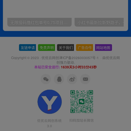
无限接码撸红包单号0.75项目无偿分享给你【揭秘】
小红
友链申请
-
免责声明
-
关于我们
-
广告合作
-
网站地图
Copyright © 2023 ·
优优云网创津ICP备2026003057号-1
· 由
优优云网
创
强力驱动.
本站已安全运行:
1639天3小时33分43秒
扫码加站长微信
优优云网创系统
3.0