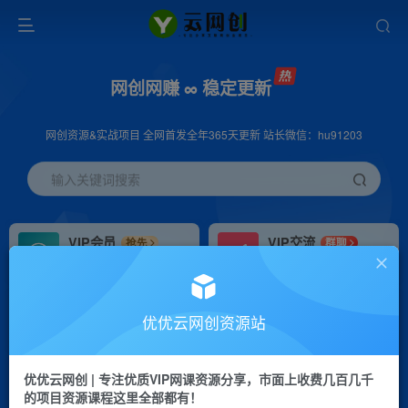
网创网赚 ∞ 稳定更新
网创资源&实战项目 全网首发全年365天更新 站长微信：hu91203
输入关键词搜索
VIP会员
VIP交流
抢先
群聊
免费下载全站资源
研究探讨更多创业项目路子。
VIP推广
招募站长
70%分佣
推荐
优优云网创资源站
会员专属推广链接
搭建同款网站，自己当老板
优优云网创 | 专注优质VIP网课资源分享，市面上收费几百几千
挂机
APP下载
项目
GO
的项目资源课程这里全部都有！
脚本卡密
站长V：hu91203