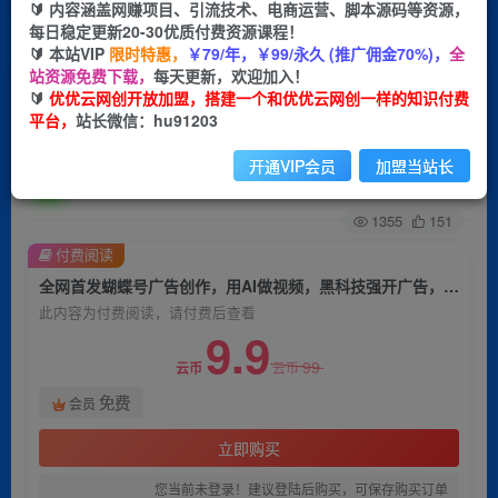
🔰 内容涵盖网赚项目、引流技术、电商运营、脚本源码等资源，
每日稳定更新20-30优质付费资源课程！
首页
创业课程
会员免费
正文
🔰 本站VIP
限时特惠，
￥79/年，￥99/永久 (推广佣金70%)，
全
站资源免费下载，
每天更新，欢迎加入！
全网首发蝴蝶号广告创作，用AI做视频，黑科技强
🔰
优优云网创开放加盟，搭建一个和优优云网创一样的知识付费
平台，
站长微信：hu91203
开广告，小白跟着做，日入1000+
开通VIP会员
加盟当站长
优优云网创
关注
私信
2年前发布
1355
151
付费阅读
全网首发蝴蝶号广告创作，用AI做视频，黑科技强开广告，小白跟着做，日入1000+
此内容为付费阅读，请付费后查看
9.9
99
云币
云币
免费
会员
立即购买
您当前未登录！建议登陆后购买，可保存购买订单