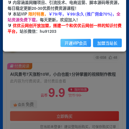
🔰 内容涵盖网赚项目、引流技术、电商运营、脚本源码等资源，
每日稳定更新20-30优质付费资源课程！
首页
创业课程
会员免费
正文
🔰 本站VIP
限时特惠，
￥79/年，￥99/永久 (推广佣金70%)，
全
站资源免费下载，
每天更新，欢迎加入！
AI风景号7天涨粉10W，小白也能1分钟掌握的视
🔰
优优云网创开放加盟，搭建一个和优优云网创一样的知识付费
平台，
站长微信：hu91203
频制作教程
开通VIP会员
加盟当站长
优优云网创
关注
私信
2年前更新
658
48
付费阅读
AI风景号7天涨粉10W，小白也能1分钟掌握的视频制作教程
此内容为付费阅读，请付费后查看
9.9
限时特惠
99
云币
云币
免费
会员
立即购买
您当前未登录！建议登陆后购买，可保存购买订单