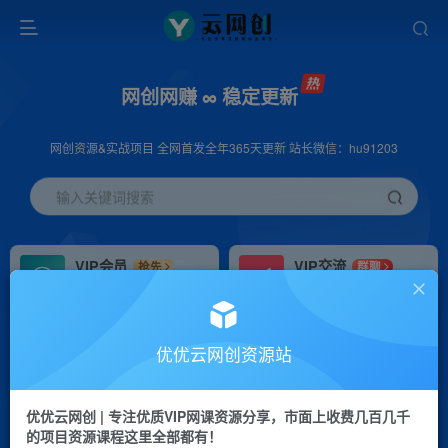
网创网赚 ∞ 稳定更新
网创资源&实战项目 全网首发全年365天更新 站长微信：hu91203
输入关键词搜索
VIP会员
VIP交流
抢先
群聊
免费下载全站资源
研究探讨更多创业项目路子。
VIP推广
招募站长
70%分佣
推荐
优优云网创资源站
会员专属推广链接
搭建同款网站，自己当老板
优优云网创 | 专注优质VIP网课资源分享，市面上收费几百几千
挂机
APP下载
项目
GO
的项目资源课程这里全部都有！
脚本卡密
站长V：hu91203