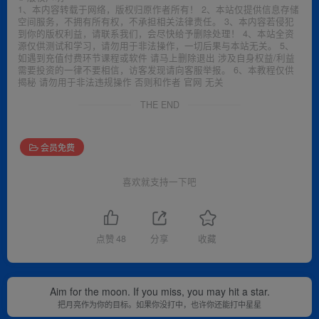
1、本内容转载于网络，版权归原作者所有！ 2、本站仅提供信息存储
空间服务，不拥有所有权，不承担相关法律责任。 3、本内容若侵犯
到你的版权利益，请联系我们，会尽快给予删除处理！ 4、本站全资
源仅供测试和学习，请勿用于非法操作，一切后果与本站无关。 5、
如遇到充值付费环节课程或软件 请马上删除退出 涉及自身权益/利益
需要投资的一律不要相信，访客发现请向客服举报。 6、本教程仅供
揭秘 请勿用于非法违规操作 否则和作者 官网 无关
THE END
会员免费
喜欢就支持一下吧
点赞
48
分享
收藏
Aim for the moon. If you miss, you may hit a star.
把月亮作为你的目标。如果你没打中，也许你还能打中星星