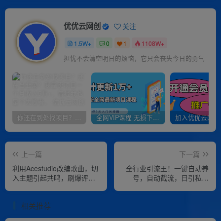
优优云网创
关注
1.5W+
0
1
1108W+
担忧不会清空明日的烦恼，它只会丧失今日的勇气
你还在到处找项目？还在当韭菜？我靠卖项目一个月收入5万+，曾经我也是个失败者。
全网VIP课程 无损下载~
上一篇
下一篇
利用Acestudio改编歌曲，切
全行业引流王！一键自动养
入主题引起共鸣，刷爆评论
号，自动截流，日引私域
区，条条爆款，日入2000+
200+，安全无风险
相关推荐