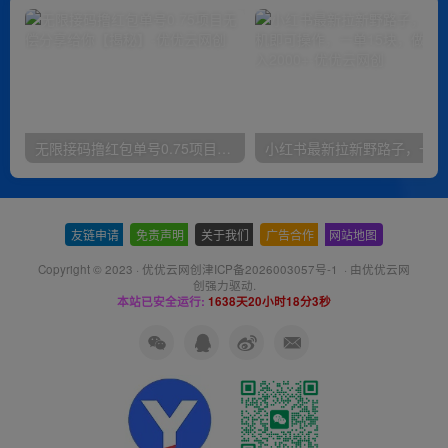
无限接码撸红包单号0.75项目无偿分享给你【揭秘】
小红
友链申请
-
免责声明
-
关于我们
-
广告合作
-
网站地图
Copyright © 2023 ·
优优云网创津ICP备2026003057号-1
· 由
优优云网
创
强力驱动.
本站已安全运行:
1638天20小时18分3秒