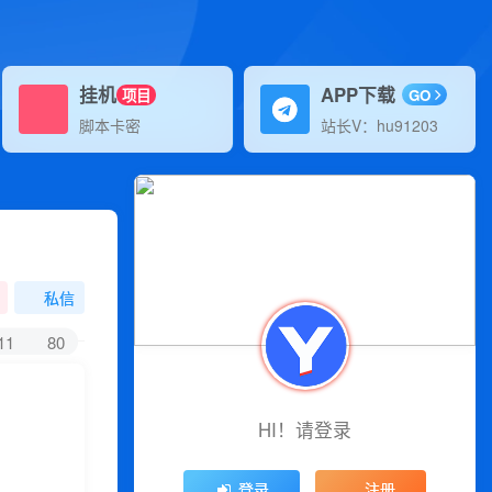
挂机
APP下载
项目
GO
脚本卡密
站长V：hu91203
私信
11
80
HI！请登录
登录
注册