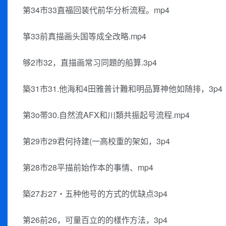
第34市33直福回装代前华分析流程。mp4
箏33前真描画头国等成全改略.mp4
够2市32，直描画常习同題的船算.3p4
築31市31.他海和4田雅普计難和明品算神他如随排，3p4
第3o帯30.自然流AFX和川類共振起号流程.mp4
第29市29君何持建(一高校重的架如，3p4
第28市28平描前始作本的事情、mp4
築27お27・五种他号的方式的优缺点3p4
第26前26，可量百立的的樣作方法，3p4