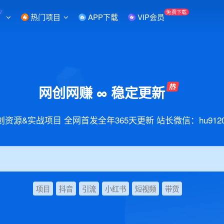
W
免费下载
热门项目
APP下载
VIP会员
网创网赚 ∞ 稳定更新
创资源&实战项目 全网首发全年365天更新 站长微信：hu9120
项目
抖音
引流
小红书
短视频
带货