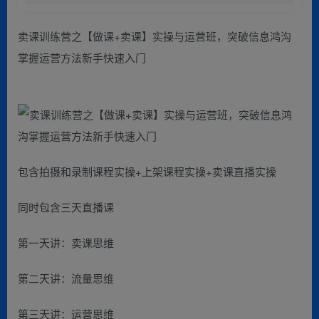
卖课训练营之【做课+卖课】实操与运营班，突破信息鸿沟
掌握运营方法新手快速入门
包含拍摄和录制课程实操+上架课程实操+卖课直播实操
同时包含三天直播课
第一天讲：卖课思维
第二天讲：流量思维
第三天讲：运营思维