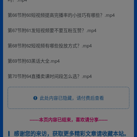
第66节附60短视频提高完播率的小技巧有哪些？.mp4
第67节附61发短视频要不要互粉互赞？.mp4
第68节附62短视频有哪些投放方式？.mp4
第69节附63黑话大全.mp4
第70节附64直播卖课时间段怎么选？.mp4
此处内容已隐藏，请付费后查看
------本页内容已结束，喜欢请分享------
感谢您的来访，获取更多精彩文章请收藏本站。