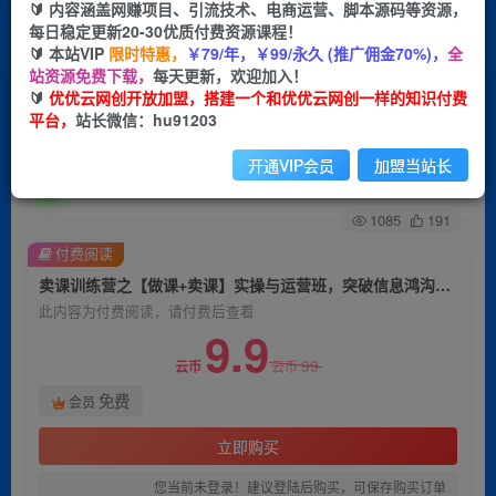
🔰 内容涵盖网赚项目、引流技术、电商运营、脚本源码等资源，
每日稳定更新20-30优质付费资源课程！
首页
创业课程
会员免费
正文
🔰 本站VIP
限时特惠，
￥79/年，￥99/永久 (推广佣金70%)，
全
站资源免费下载，
每天更新，欢迎加入！
卖课训练营之【做课+卖课】实操与运营班，突破
🔰
优优云网创开放加盟，搭建一个和优优云网创一样的知识付费
平台，
站长微信：hu91203
信息鸿沟掌握运营方法新手快速入门
开通VIP会员
加盟当站长
优优云网创
关注
私信
2年前发布
1085
191
付费阅读
卖课训练营之【做课+卖课】实操与运营班，突破信息鸿沟掌握运营方法新手快速入门
此内容为付费阅读，请付费后查看
9.9
99
云币
云币
免费
会员
立即购买
您当前未登录！建议登陆后购买，可保存购买订单