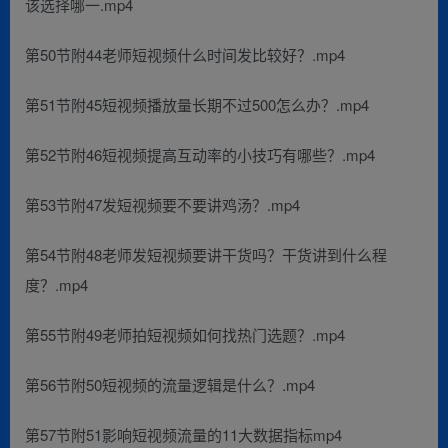
该选择哪一.mp4
第50节附44老师短视频什么时间发比较好？.mp4
第51节附45短视频播放量长期不过500怎么办？.mp4
第52节附46短视频提高互动率的小技巧有哪些？.mp4
第53节附47发短视频要不要讲鸡汤？.mp4
第54节附48老师发短视频要讲干货吗？干货讲到什么程
度？.mp4
第55节附49老师拍短视频如何找热门选题？.mp4
第56节附50短视频的流量逻辑是什么？.mp4
第57节附51影响短视频流量的11大数据指标mp4