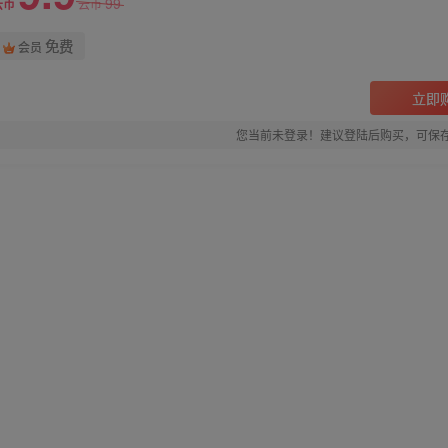
99
云币
云币
免费
会员
立即
您当前未登录！建议登陆后购买，可保