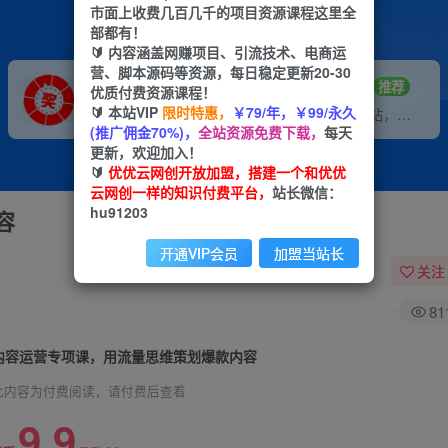
市面上收费几百几千的项目资源课程这里全
部都有！
🔰 内容涵盖网赚项目、引流技术、电商运
营、脚本源码等资源，每日稳定更新20-30
VIP推广
招募站长
70%分佣
推荐
优质付费资源课程！
🔰 本站VIP
限时特惠，
￥79/年，￥99/永久
会员专属推广链接
搭建同款网站，自己当老板
(推广佣金70%)，
全站资源免费下载，
每天
更新，欢迎加入！
🔰
优优云网创开放加盟，搭建一个和优优
云网创一样的知识付费平台，
站长微信：
hu91203
容
开通VIP会员
加盟当站长
关注
81
内容运营专项课，用流量思维策划爆款内容
此内容为付费阅读，请付费后查看
9.9