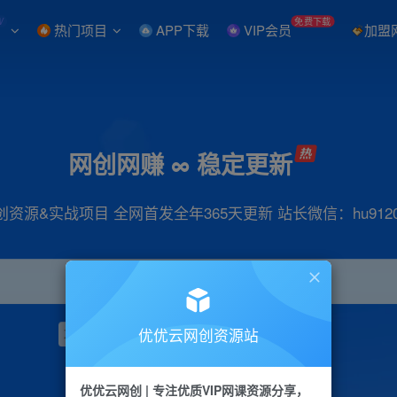
W
免费下载
热门项目
APP下载
VIP会员
加盟
网创网赚 ∞ 稳定更新
创资源&实战项目 全网首发全年365天更新 站长微信：hu9120
优优云网创资源站
项目
抖音
引流
小红书
短视频
带货
优优云网创 | 专注优质VIP网课资源分享，