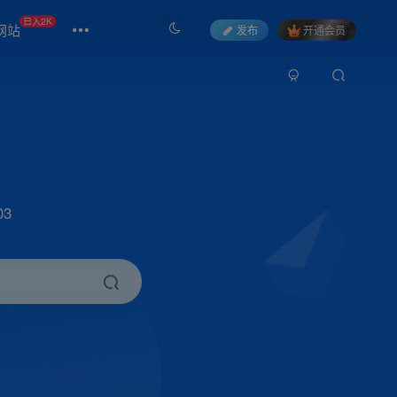
日入2K
网站
发布
开通会员
3