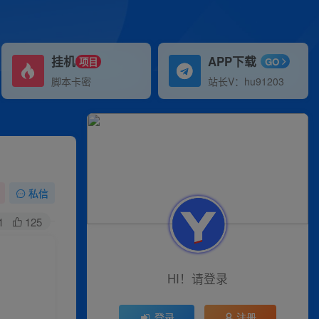
挂机
APP下载
项目
GO
脚本卡密
站长V：hu91203
私信
1
125
HI！请登录
登录
注册