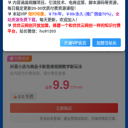
🔰 内容涵盖网赚项目、引流技术、电商运营、脚本源码等资源，
每日稳定更新20-30优质付费资源课程！
首页
创业课程
会员免费
正文
🔰 本站VIP
限时特惠，
￥79/年，￥99/永久 (推广佣金70%)，
全
站资源免费下载，
每天更新，欢迎加入！
抖音小店与商品卡新思维视频教学新玩法
🔰
优优云网创开放加盟，搭建一个和优优云网创一样的知识付费
平台，
站长微信：hu91203
优优云网创
关注
私信
2年前发布
开通VIP会员
加盟当站长
1522
128
付费阅读
抖音小店与商品卡新思维视频教学新玩法
此内容为付费阅读，请付费后查看
9.9
99
云币
云币
免费
会员
立即购买
您当前未登录！建议登陆后购买，可保存购买订单