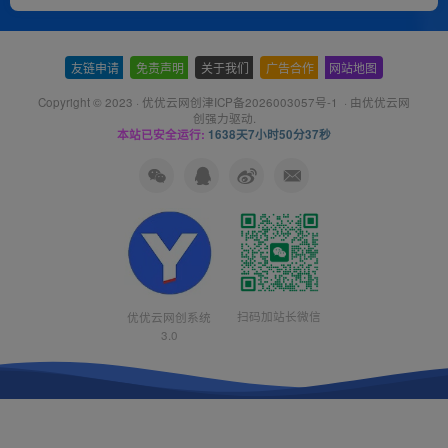
友链申请
-
免责声明
-
关于我们
-
广告合作
-
网站地图
Copyright © 2023 ·
优优云网创津ICP备2026003057号-1
· 由
优优云网
创
强力驱动.
本站已安全运行:
1638天7小时50分38秒
扫码加站长微信
优优云网创系统
3.0