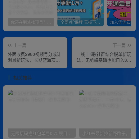
你还在到处找项目？还在当韭菜？我靠卖项目一个月收入5万+，曾经我也是个失败者。
全网VIP课程 无损下载~
上一篇
下一篇
外面收费2980视频号分成计
线上K歌社群结合脱单新玩
划最新玩法，长期蓝海项目
法，无剪辑基础也能日入3位
【揭秘】
数，长期项目【揭秘】
相关推荐
无限接码撸红包单号0.75项目无偿分享给你【揭秘】
小红