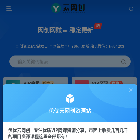
网创网赚 ∞ 稳定更新
网创资源&实战项目 全网首发全年365天更新 站长微信：hu91203
输入关键词搜索
VIP会员
VIP交流
抢先
群聊
免费下载全站资源
研究探讨更多创业项目路子。
VIP推广
招募站长
70%分佣
推荐
优优云网创资源站
会员专属推广链接
搭建同款网站，自己当老板
优优云网创 | 专注优质VIP网课资源分享，市面上收费几百几千
挂机
APP下载
项目
GO
的项目资源课程这里全部都有！
脚本卡密
站长V：hu91203