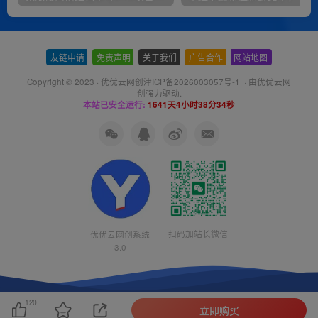
友链申请
-
免责声明
-
关于我们
-
广告合作
-
网站地图
Copyright © 2023 ·
优优云网创津ICP备2026003057号-1
· 由
优优云网
创
强力驱动.
本站已安全运行:
1641天4小时38分34秒
扫码加站长微信
优优云网创系统
3.0
120
立即购买