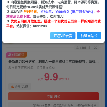
🔰 内容涵盖网赚项目、引流技术、电商运营、脚本源码等资源，
每日稳定更新20-30优质付费资源课程！
首页
创业课程
会员免费
正文
🔰 本站VIP
限时特惠，
￥79/年，￥99/永久 (推广佣金70%)，
全
站资源免费下载，
每天更新，欢迎加入！
最新暴力起号方式，利用AI一键生成科目三跳舞视
🔰
优优云网创开放加盟，搭建一个和优优云网创一样的知识付费
平台，
站长微信：hu91203
频，单条作品突破500万播放【揭秘】
开通VIP会员
加盟当站长
优优云网创
关注
私信
2年前发布
1885
120
付费阅读
最新暴力起号方式，利用AI一键生成科目三跳舞视频，单条作品突破500万播放【揭秘】
此内容为付费阅读，请付费后查看
9.9
99
云币
云币
免费
会员
立即购买
您当前未登录！建议登陆后购买，可保存购买订单