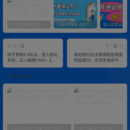
你还在到处找项目？还在当韭菜？我靠卖项目一个月收入5万+，曾经我也是个失败者。
全网VIP课程 无损下载~
上一篇
下一篇
快手男粉2.0玩法，接入陪玩
最新赔付玩法玻璃制品陶瓷
系统，日入躺赚1000+【揭
制品赔付，实测多电商平台
秘】
都可以操作【仅揭秘】
相关推荐
无限接码撸红包单号0.75项目无偿分享给你【揭秘】
小红