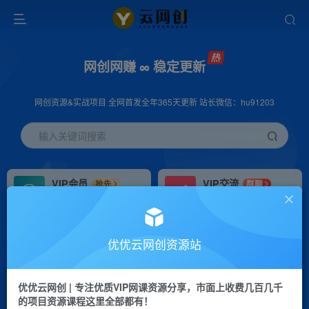
网创网赚 ∞ 稳定更新
网创资源&实战项目 全网首发全年365天更新 站长微信：hu91203
输入关键词搜索
VIP会员
VIP交流
抢先
群聊
免费下载全站资源
研究探讨更多创业项目路子。
VIP推广
招募站长
70%分佣
推荐
优优云网创资源站
会员专属推广链接
搭建同款网站，自己当老板
优优云网创 | 专注优质VIP网课资源分享，市面上收费几百几千
挂机
APP下载
项目
GO
的项目资源课程这里全部都有！
脚本卡密
站长V：hu91203