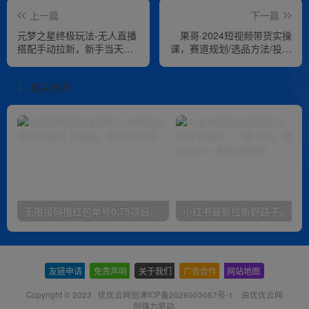
上一篇
下一篇
元梦之星终极玩法-无人直播
果哥·2024短视频带货实操
搭配手动拉新，新手当天无
课，​赛道规划/选品方法/投流
脑操作日入800+【揭秘】
测品/放量玩法/流量规划/拍
摄教学
相关推荐
无限接码撸红包单号0.75项目无偿分享给你【揭秘】
小红
友链申请
-
免责声明
-
关于我们
-
广告合作
-
网站地图
Copyright © 2023 ·
优优云网创津ICP备2026003057号-1
· 由
优优云网
创
强力驱动.