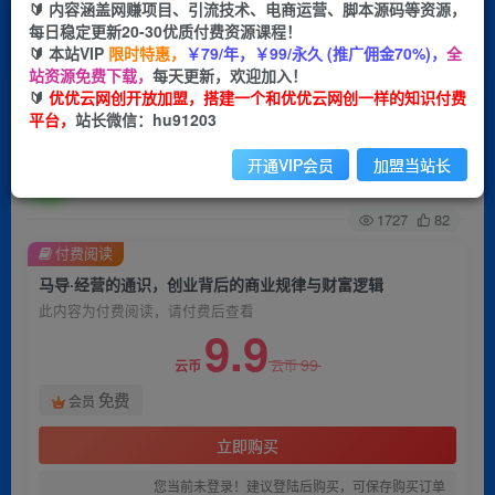
🔰 内容涵盖网赚项目、引流技术、电商运营、脚本源码等资源，
每日稳定更新20-30优质付费资源课程！
首页
创业课程
会员免费
正文
🔰 本站VIP
限时特惠，
￥79/年，￥99/永久 (推广佣金70%)，
全
站资源免费下载，
每天更新，欢迎加入！
马导·经营的通识，​创业背后的商业规律与财富逻
🔰
优优云网创开放加盟，搭建一个和优优云网创一样的知识付费
平台，
站长微信：hu91203
辑
开通VIP会员
加盟当站长
优优云网创
关注
私信
2年前发布
1727
82
付费阅读
马导·经营的通识，​创业背后的商业规律与财富逻辑
此内容为付费阅读，请付费后查看
9.9
99
云币
云币
免费
会员
立即购买
您当前未登录！建议登陆后购买，可保存购买订单