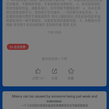
空间服务，不拥有所有权，不承担相关法律责任。 3、本内容若侵犯
到你的版权利益，请联系我们，会尽快给予删除处理！ 4、本站全资
源仅供测试和学习，请勿用于非法操作，一切后果与本站无关。 5、
如遇到充值付费环节课程或软件 请马上删除退出 涉及自身权益/利益
需要投资的一律不要相信，访客发现请向客服举报。 6、本教程仅供
揭秘 请勿用于非法违规操作 否则和作者 官网 无关
THE END
会员免费
喜欢就支持一下吧
点赞
131
分享
收藏
Misery can be caused by someone being just weak and
indecisive.
一个人仅仅因为软弱无能或优柔寡断就完全可能招致痛苦