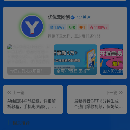
优优云网创
关注
1.5W+
0
1
1108W+
摔倒了又怎样，至少我们还年轻
你还在到处找项目？还在当韭菜？我靠卖项目一个月收入5万+，曾经我也是个失败者。
全网VIP课程 无损下载~
上一篇
下一篇
AI绘画财神爷壁纸，详细解
最新抖音GPT 3分钟生成一
析教程，手机电脑都行，日
个热门爆款视频，保姆级教
赚2000【揭秘】
程【揭秘】
相关推荐