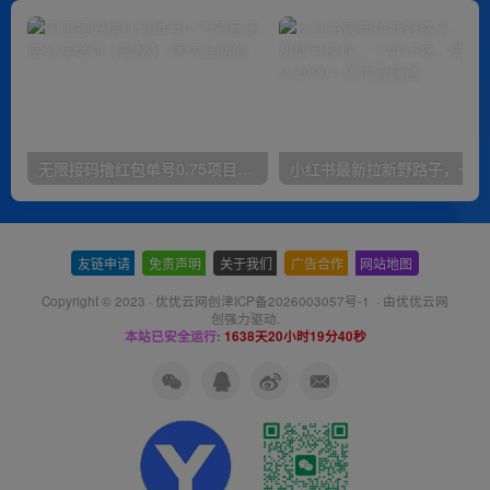
无限接码撸红包单号0.75项目无偿分享给你【揭秘】
小红
友链申请
-
免责声明
-
关于我们
-
广告合作
-
网站地图
Copyright © 2023 ·
优优云网创津ICP备2026003057号-1
· 由
优优云网
创
强力驱动.
本站已安全运行:
1638天20小时19分41秒