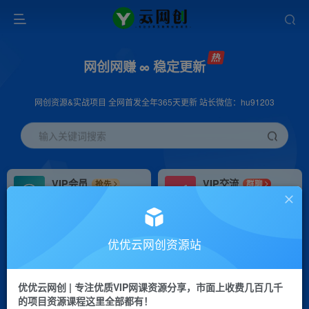
网创网赚 ∞ 稳定更新
网创资源&实战项目 全网首发全年365天更新 站长微信：hu91203
输入关键词搜索
VIP会员
VIP交流
抢先
群聊
免费下载全站资源
研究探讨更多创业项目路子。
VIP推广
招募站长
70%分佣
推荐
优优云网创资源站
会员专属推广链接
搭建同款网站，自己当老板
优优云网创 | 专注优质VIP网课资源分享，市面上收费几百几千
挂机
APP下载
项目
GO
的项目资源课程这里全部都有！
脚本卡密
站长V：hu91203