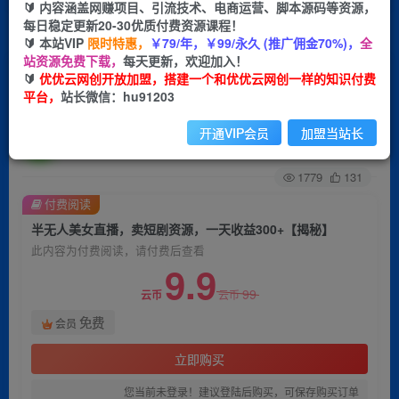
🔰 内容涵盖网赚项目、引流技术、电商运营、脚本源码等资源，
每日稳定更新20-30优质付费资源课程！
首页
创业课程
会员免费
正文
🔰 本站VIP
限时特惠，
￥79/年，￥99/永久 (推广佣金70%)，
全
站资源免费下载，
每天更新，欢迎加入！
半无人美女直播，卖短剧资源，一天收益300+
🔰
优优云网创开放加盟，搭建一个和优优云网创一样的知识付费
平台，
站长微信：hu91203
【揭秘】
开通VIP会员
加盟当站长
优优云网创
关注
私信
2年前发布
1779
131
付费阅读
半无人美女直播，卖短剧资源，一天收益300+【揭秘】
此内容为付费阅读，请付费后查看
9.9
99
云币
云币
免费
会员
立即购买
您当前未登录！建议登陆后购买，可保存购买订单