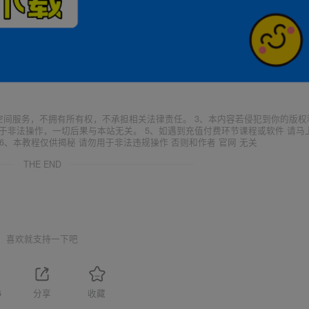
空间服务，不拥有所有权，不承担相关法律责任。 3、本内容若侵犯到你的版权
于非法操作，一切后果与本站无关。 5、如遇到充值付费环节课程或软件 请马
6、本教程仅供揭秘 请勿用于非法违规操作 否则和作者 官网 无关
THE END
喜欢就支持一下吧
6
分享
收藏