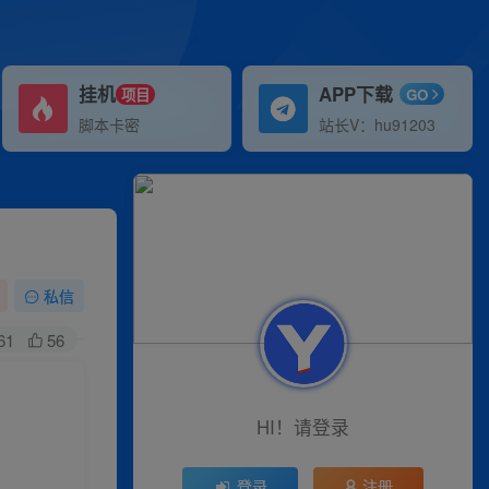
挂机
APP下载
项目
GO
脚本卡密
站长V：hu91203
私信
61
56
HI！请登录
登录
注册