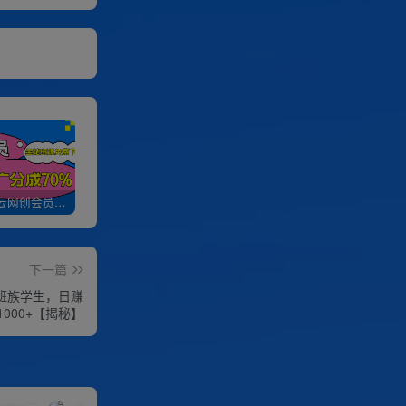
加入优优云网创会员，全站资源免费学习。
优优云网创【VIP会员专属交流群】
加盟优优云网创，搭建同款项目资源站，实现日入2000+
下一篇
班族学生，日赚
1000+【揭秘】