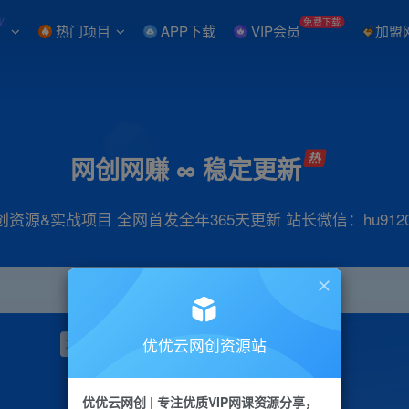
W
免费下载
热门项目
APP下载
VIP会员
加盟
网创网赚 ∞ 稳定更新
创资源&实战项目 全网首发全年365天更新 站长微信：hu9120
优优云网创资源站
项目
抖音
引流
小红书
短视频
带货
优优云网创 | 专注优质VIP网课资源分享，