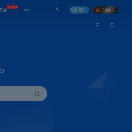
日入2K
网站
发布
开通会员
3