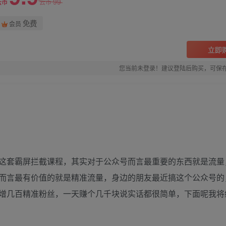
99
云币
云币
免费
会员
立即
您当前未登录！建议登陆后购买，可保
】
这套霸屏拦截课程，其实对于公众号而言最重要的东西就是流量
而言最有价值的就是精准流量，身边的朋友最近搞这个公众号的
增几百精准粉丝，一天赚个几千块说实话都很简单，下面呢我将