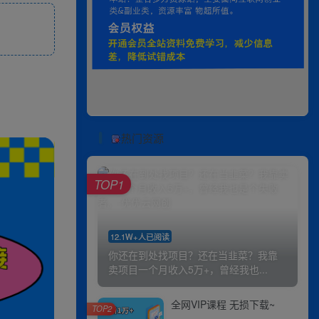
热门资源
TOP1
12.1W+人已阅读
你还在到处找项目？还在当韭菜？我靠
卖项目一个月收入5万+，曾经我也...
全网VIP课程 无损下载~
TOP2