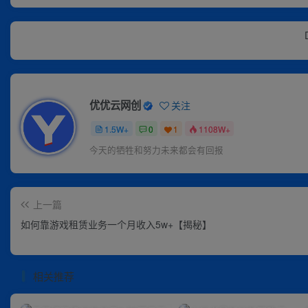
优优云网创
关注
1.5W+
0
1
1108W+
今天的牺牲和努力未来都会有回报
上一篇
如何靠游戏租赁业务一个月收入5w+【揭秘】
相关推荐