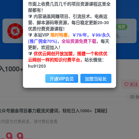
市面上收费几百几千的项目资源课程这里全
部都有！
🔰 内容涵盖网赚项目、引流技术、电商运
营、脚本源码等资源，每日稳定更新20-30
VIP推广
招募站长
70%分佣
推荐
优质付费资源课程！
🔰 本站VIP
限时特惠，
￥79/年，￥99/永久
会员专属推广链接
搭建同款网站，自己当老板
(推广佣金70%)，
全站资源免费下载，
每天
更新，欢迎加入！
🔰
优优云网创开放加盟，搭建一个和优优
云网创一样的知识付费平台，
站长微信：
hu91203
1000+【揭秘】
开通VIP会员
加盟当站长
关注
8
公众号掘金项目暴力截流关键词，轻松日入1000+【揭秘】
此内容为付费阅读，请付费后查看
9.9