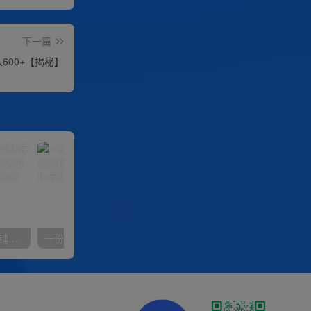
下一篇
600+【揭秘】
【阿里国际站】打造Top店铺&获得优质询盘客户，​95%的国际站讲师不会说的运营技巧
一份资料多种变现方式，小白也能轻松上手，日入800不是问题