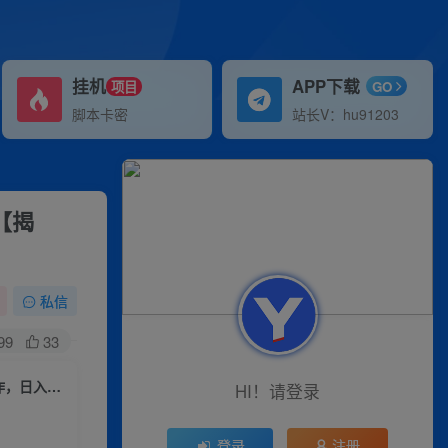
挂机
APP下载
项目
GO
脚本卡密
站长V：hu91203
【揭
私信
99
33
原创项目，百分百挣钱，只要会玩抖音，适合新手宝妈，一部手机就可操作，日入200+【揭秘】
HI！请登录
登录
注册