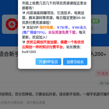
市面上收费几百几千的项目资源课程这里全
部都有！
🔰 内容涵盖网赚项目、引流技术、电商运
营、脚本源码等资源，每日稳定更新20-30
VIP推广
招募站长
70%分佣
推荐
优质付费资源课程！
🔰 本站VIP
限时特惠，
￥79/年，￥99/永久
会员专属推广链接
搭建同款网站，自己当老板
(推广佣金70%)，
全站资源免费下载，
每天
更新，欢迎加入！
🔰
优优云网创开放加盟，搭建一个和优优
云网创一样的知识付费平台，
站长微信：
hu91203
合新手宝妈，一部手机就可操作，日入200+
开通VIP会员
加盟当站长
关注
14
此内容为付费阅读，请付费后查看