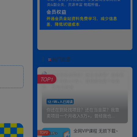
热门资源
TOP1
12.1W+人已阅读
你还在到处找项目？还在当韭菜？我靠
卖项目一个月收入5万+，曾经我也...
全网VIP课程 无损下载~
TOP2