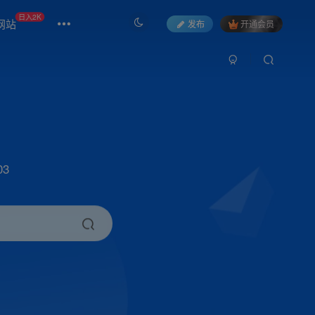
日入2K
网站
发布
开通会员
3