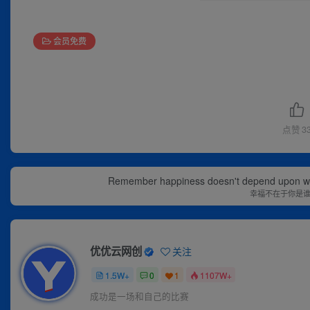
会员免费
点赞
3
Remember happiness doesn't depend upon who 
幸福不在于你是
优优云网创
关注
1.5W+
0
1
1107W+
成功是一场和自己的比赛