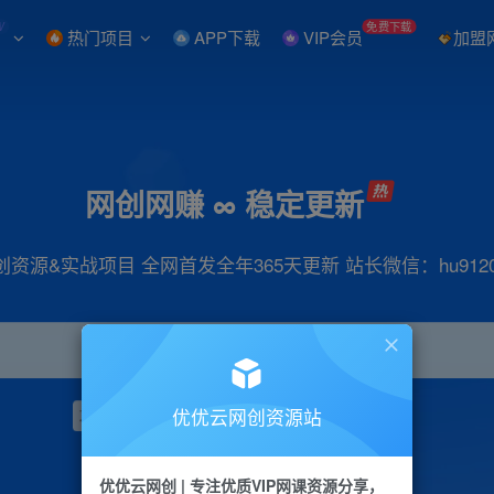
W
免费下载
热门项目
APP下载
VIP会员
加盟
网创网赚 ∞ 稳定更新
创资源&实战项目 全网首发全年365天更新 站长微信：hu9120
优优云网创资源站
项目
抖音
引流
小红书
短视频
带货
优优云网创 | 专注优质VIP网课资源分享，