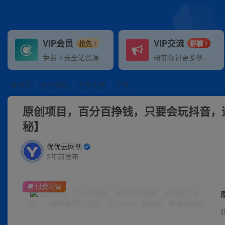
VIP会员
VIP交流
抢先
群聊
免费下载全站资源
研究探讨更多创业项目路子。
首页
创业课程
会员免费
正文
原创项目，百分百挣钱，只要会玩抖音，适
秘】
优优云网创
2年前发布
付费阅读