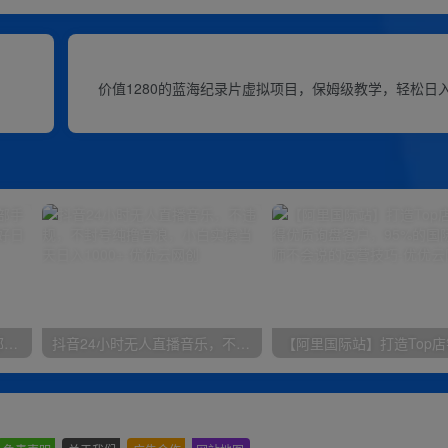
价值1280的蓝海纪录片虚拟项目，保姆级教学，轻松日入
小红书最新拉新野路子，一部手机即可操作，一单15块，做得好日入2000+
抖音24小时无人直播音乐，不违规，不封号纯撸音浪，小白实操当天日入1000+