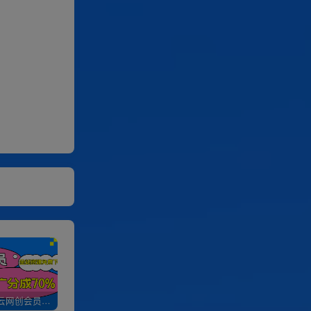
加入优优云网创会员，全站资源免费学习。
优优云网创【VIP会员专属交流群】
加盟优优云网创，搭建同款项目资源站，实现日入2000+