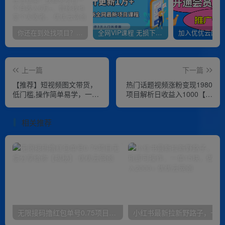
你还在到处找项目？还在当韭菜？我靠卖项目一个月收入5万+，曾经我也是个失败者。
全网VIP课程 无损下载~
上一篇
下一篇
【推荐】短视频图文带货，
热门话题视频涨粉变现1980
低门槛,操作简单易学，一部
项目解析日收益入1000【仅
手机，在家就能做
揭秘】
相关推荐
无限接码撸红包单号0.75项目无偿分享给你【揭秘】
小红