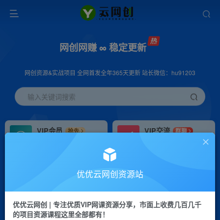
网创网赚 ∞ 稳定更新
网创资源&实战项目 全网首发全年365天更新 站长微信：hu91203
输入关键词搜索
VIP会员
VIP交流
抢先
群聊
免费下载全站资源
研究探讨更多创业项目路子。
VIP推广
招募站长
70%分佣
推荐
优优云网创资源站
会员专属推广链接
搭建同款网站，自己当老板
优优云网创 | 专注优质VIP网课资源分享，市面上收费几百几千
挂机
APP下载
项目
GO
的项目资源课程这里全部都有！
脚本卡密
站长V：hu91203