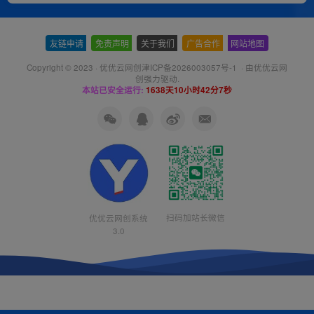
友链申请
-
免责声明
-
关于我们
-
广告合作
-
网站地图
Copyright © 2023 ·
优优云网创津ICP备2026003057号-1
· 由
优优云网
创
强力驱动.
本站已安全运行:
1638天10小时42分8秒
扫码加站长微信
优优云网创系统
3.0