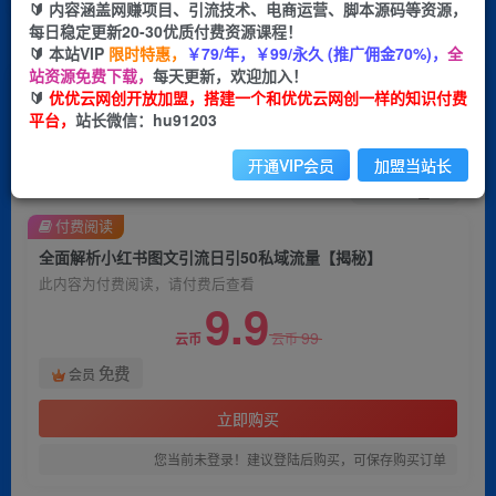
🔰 内容涵盖网赚项目、引流技术、电商运营、脚本源码等资源，
每日稳定更新20-30优质付费资源课程！
首页
创业课程
会员免费
正文
🔰 本站VIP
限时特惠，
￥79/年，￥99/永久 (推广佣金70%)，
全
站资源免费下载，
每天更新，欢迎加入！
全面解析小红书图文引流日引50私域流量【揭秘】
🔰
优优云网创开放加盟，搭建一个和优优云网创一样的知识付费
平台，
站长微信：hu91203
优优云网创
关注
私信
2年前发布
开通VIP会员
加盟当站长
1556
99
付费阅读
全面解析小红书图文引流日引50私域流量【揭秘】
此内容为付费阅读，请付费后查看
9.9
99
云币
云币
免费
会员
立即购买
您当前未登录！建议登陆后购买，可保存购买订单