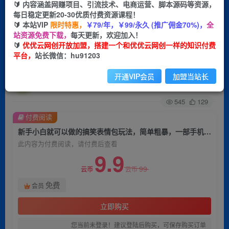
🔰 内容涵盖网赚项目、引流技术、电商运营、脚本源码等资源，
每日稳定更新20-30优质付费资源课程！
首页
创业课程
会员免费
正文
🔰 本站VIP
限时特惠，
￥79/年，￥99/永久 (推广佣金70%)，
全
站资源免费下载，
每天更新，欢迎加入！
新手小白就可以做的搞笑表情包玩法，简单粗暴，
🔰
优优云网创开放加盟，搭建一个和优优云网创一样的知识付费
平台，
站长微信：hu91203
一部手机就可以操作，日入300【揭秘】
开通VIP会员
加盟当站长
优优云网创
关注
私信
2年前发布
545
129
付费阅读
新手小白就可以做的搞笑表情包玩法，简单粗暴，一部手机就可以操作，日入300【揭秘】
此内容为付费阅读，请付费后查看
9.9
99
云币
云币
免费
会员
立即购买
您当前未登录！建议登陆后购买，可保存购买订单