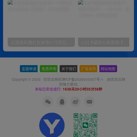
无限接码撸红包单号0.75项目无偿分享给你【揭秘】
小红
友链申请
-
免责声明
-
关于我们
-
广告合作
-
网站地图
Copyright © 2023 ·
优优云网创津ICP备2026003057号-1
· 由
优优云网
创
强力驱动.
本站已安全运行:
1638天20小时35分38秒