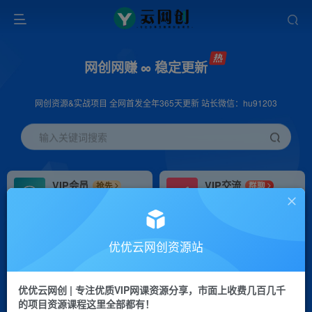
网创网赚 ∞ 稳定更新
网创资源&实战项目 全网首发全年365天更新 站长微信：hu91203
输入关键词搜索
VIP会员
VIP交流
抢先
群聊
免费下载全站资源
研究探讨更多创业项目路子。
VIP推广
招募站长
70%分佣
推荐
优优云网创资源站
会员专属推广链接
搭建同款网站，自己当老板
优优云网创 | 专注优质VIP网课资源分享，市面上收费几百几千
挂机
APP下载
项目
GO
的项目资源课程这里全部都有！
脚本卡密
站长V：hu91203