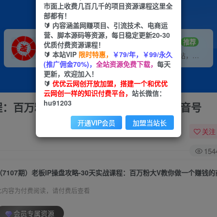
市面上收费几百几千的项目资源课程这里全
部都有！
🔰 内容涵盖网赚项目、引流技术、电商运
营、脚本源码等资源，每日稳定更新20-30
VIP推广
招募站长
70%分佣
推荐
优质付费资源课程！
🔰 本站VIP
限时特惠，
￥79/年，￥99/永久
会员专属推广链接
搭建同款网站，自己当老板
(推广佣金70%)，
全站资源免费下载，
每天
更新，欢迎加入！
🔰
优优云网创开放加盟，搭建一个和优优
云网创一样的知识付费平台，
站长微信：
hu91203
战课程：百万粉大V教你做一个赚钱的商业抖音号
开通VIP会员
加盟当站长
关注
154
此内容为付费阅读，请付费后查看
会员专属资源