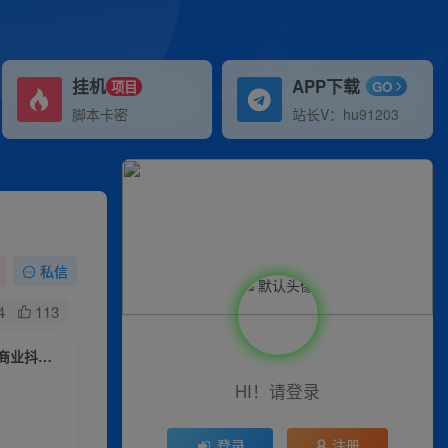
挂机
APP下载
项目
GO
脚本卡密
站长V：hu91203
私信
4
113
（7107期）老板IP操盘攻略-30天实战课程：百万粉大V教你做一个赚钱的商业抖音号
HI！请登录
登录
注册