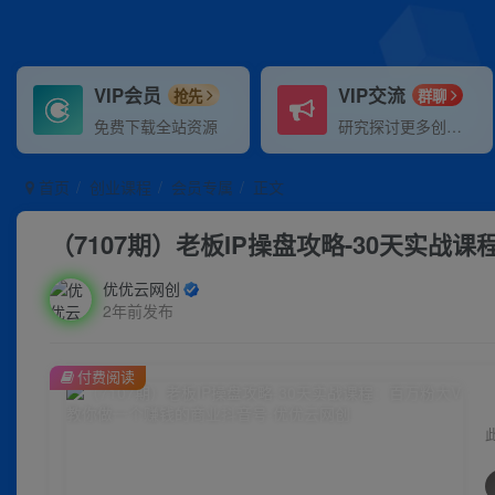
VIP会员
VIP交流
抢先
群聊
免费下载全站资源
研究探讨更多创业项目路子。
首页
创业课程
会员专属
正文
（7107期）老板IP操盘攻略-30天实
优优云网创
2年前发布
付费阅读