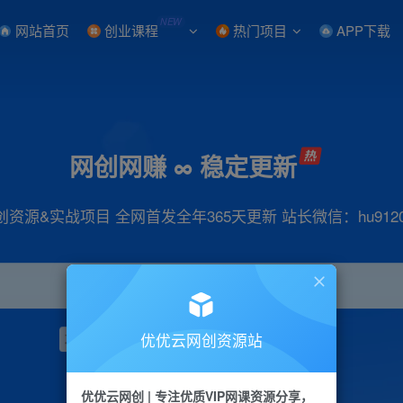
NEW
网站首页
创业课程
热门项目
APP下载
网创网赚 ∞ 稳定更新
创资源&实战项目 全网首发全年365天更新 站长微信：hu9120
优优云网创资源站
项目
抖音
引流
小红书
短视频
带货
优优云网创 | 专注优质VIP网课资源分享，