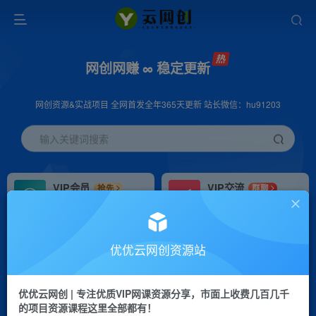
网创网赚 ∞ 稳定更新
网创资源&实战项目 全网首发全年365天更新 站长微信：hu91203
输入关键词搜索
VIP会员
VIP交流
抢先
群聊
免费下载全站资源
研究探讨更多创业项目路子。
VIP推广
招募站长
70%分佣
推荐
优优云网创资源站
会员专属推广链接
搭建同款网站，自己当老板
优优云网创 | 专注优质VIP网课资源分享，市面上收费几百几千
挂机
APP下载
项目
GO
的项目资源课程这里全部都有！
脚本卡密
站长V：hu91203