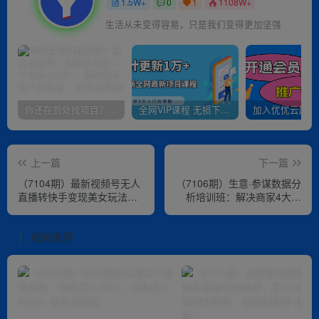
1.5W+
0
1
1108W+
生活从未变得容易，只是我们变得更加坚强
你还在到处找项目？还在当韭菜？我靠卖项目一个月收入5万+，曾经我也是个失败者。
全网VIP课程 无损下载~
上一篇
下一篇
（7104期）最新视频号无人
（7106期）生意·参谋数据分
直播转快手变现美女玩法日
析培训班：解决商家4大痛
入500+【教程+素材】
点，学会分析数据，打造爆
款！
相关推荐