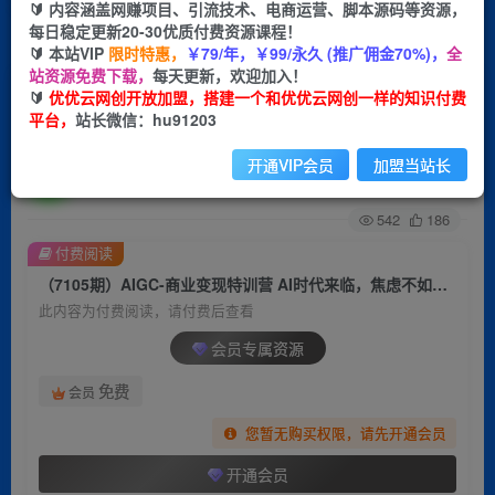
🔰 内容涵盖网赚项目、引流技术、电商运营、脚本源码等资源，
每日稳定更新20-30优质付费资源课程！
首页
创业课程
会员专属
正文
🔰 本站VIP
限时特惠，
￥79/年，￥99/永久 (推广佣金70%)，
全
站资源免费下载，
每天更新，欢迎加入！
（7105期）AIGC-商业变现特训营 AI时代来临，
🔰
优优云网创开放加盟，搭建一个和优优云网创一样的知识付费
平台，
站长微信：hu91203
焦虑不如行动 躬身入局是最好的选择
开通VIP会员
加盟当站长
优优云网创
关注
私信
2年前发布
542
186
付费阅读
（7105期）AIGC-商业变现特训营 AI时代来临，焦虑不如行动 躬身入局是最好的选择
此内容为付费阅读，请付费后查看
会员专属资源
免费
会员
您暂无购买权限，请先开通会员
开通会员