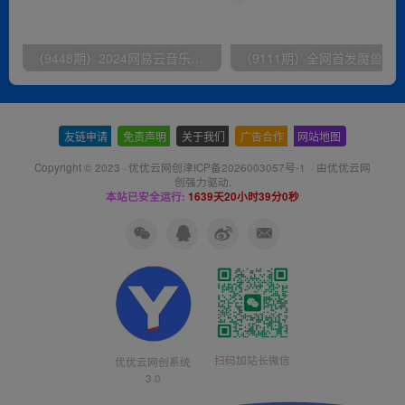
（9448期）2024网易云音乐人挂机项目，单机日入150+，无脑月入5000+
友链申请
-
免责声明
-
关于我们
-
广告合作
-
网站地图
Copyright © 2023 ·
优优云网创津ICP备2026003057号-1
· 由
优优云网
创
强力驱动.
本站已安全运行:
1639天20小时39分0秒
扫码加站长微信
优优云网创系统
3.0