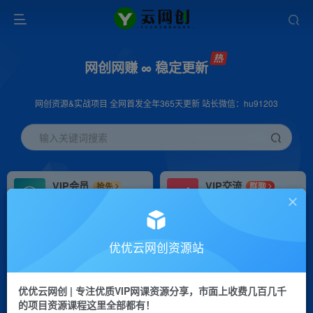
网创网赚 ∞ 稳定更新
网创资源&实战项目 全网首发全年365天更新 站长微信：hu91203
输入关键词搜索
VIP会员
VIP交流
抢先
群聊
免费下载全站资源
研究探讨更多创业项目路子。
VIP推广
招募站长
70%分佣
推荐
优优云网创资源站
会员专属推广链接
搭建同款网站，自己当老板
优优云网创 | 专注优质VIP网课资源分享，市面上收费几百几千
挂机
APP下载
项目
GO
的项目资源课程这里全部都有！
脚本卡密
站长V：hu91203