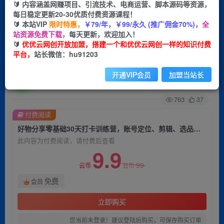
🔰 内容涵盖网赚项目、引流技术、电商运营、脚本源码等资源，
每日稳定更新20-30优质付费资源课程！
首页
创业课程
会员免费
正文
🔰 本站VIP
限时特惠，
￥79/年，￥99/永久 (推广佣金70%)，
全
站资源免费下载，
每天更新，欢迎加入！
好物分享零基础30天打卡训练营，账号定位、剪
🔰
优优云网创开放加盟，搭建一个和优优云网创一样的知识付费
平台，
站长微信：hu91203
辑、选品、小店、千川
开通VIP会员
加盟当站长
优优云网创
关注
私信
2年前发布
763
37
付费阅读
好物分享零基础30天打卡训练营，账号定位、剪辑、选品、小店、千川
此内容为付费阅读，请付费后查看
9.9
99
云币
云币
免费
会员
立即购买
您当前未登录！建议登陆后购买，可保存购买订单