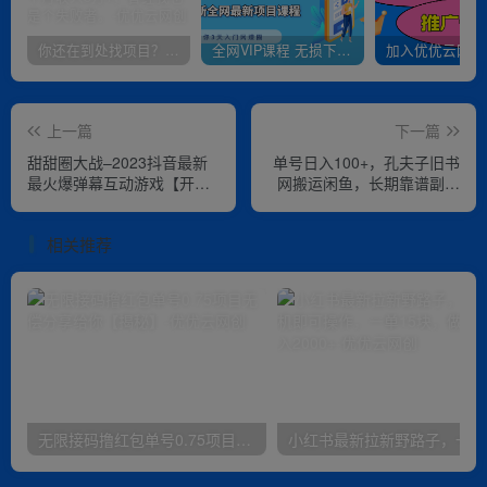
你还在到处找项目？还在当韭菜？我靠卖项目一个月收入5万+，曾经我也是个失败者。
全网VIP课程 无损下载~
上一篇
下一篇
甜甜圈大战–2023抖音最新
单号日入100+，孔夫子旧书
最火爆弹幕互动游戏【开播
网搬运闲鱼，长期靠谱副业
教程+起号教程+对接报白
项目（教程+软件）【揭秘】
等】
相关推荐
无限接码撸红包单号0.75项目无偿分享给你【揭秘】
小红