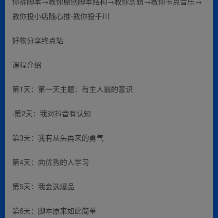
你拆脚本→教你原创脚本结构→教你剪辑→教你卡点音乐→
教你投小店随心推-教你投千川
好物分享终点站
课程介绍
第1天：第一天主题：有主人翁的意识
·第2天：我对抖音有认知
第3天：我有从头再来的勇气
第4天：向优秀的人学习
第5天：我会选爆品
第6天：脚本原来如此简单