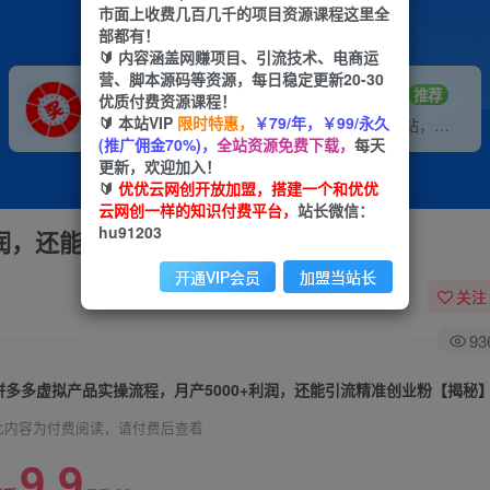
市面上收费几百几千的项目资源课程这里全
部都有！
🔰 内容涵盖网赚项目、引流技术、电商运
营、脚本源码等资源，每日稳定更新20-30
VIP推广
招募站长
70%分佣
推荐
优质付费资源课程！
🔰 本站VIP
限时特惠，
￥79/年，￥99/永久
会员专属推广链接
搭建同款网站，自己当老板
(推广佣金70%)，
全站资源免费下载，
每天
更新，欢迎加入！
🔰
优优云网创开放加盟，搭建一个和优优
云网创一样的知识付费平台，
站长微信：
hu91203
利润，还能引流精准创业粉【揭秘】
开通VIP会员
加盟当站长
关注
93
拼多多虚拟产品实操流程，月产5000+利润，还能引流精准创业粉【揭秘
此内容为付费阅读，请付费后查看
9.9