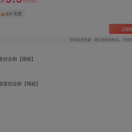
99
云币
云币
免费
会员
立即
您当前未登录！建议登陆后购买，可保
精准创业粉【揭秘】