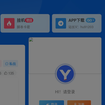
挂机
APP下载
项目
GO
脚本卡密
站长V：hu91203
私信
6
135
】
HI！请登录
登录
注册