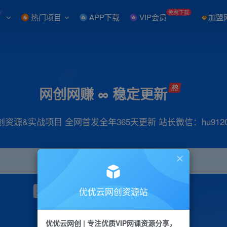
W
免费下载
热门项目
APP下载
VIP会员
加盟
网创网赚 ∞ 稳定更新
创资源&实战项目 全网首发全年365天更新 站长微信：hu9120
优优云网创资源站
项目
抖音
引流
小红书
短视频
带货
优优云网创 | 专注优质VIP网课资源分享，