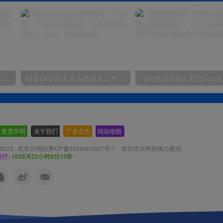
小红书最新拉新野路子，一部手机即可操作，一单15块，做得好日入2000+
抖音24小时无人直播音乐，不违规，不封号纯撸音浪，小白实操当天日入1000+
免责声明
-
关于我们
-
广告合作
-
网站地图
 2023 ·
优优云网创津ICP备2026003057号-1
· 由
优优云网创
强力驱动.
行:
1638天22小时8分14秒