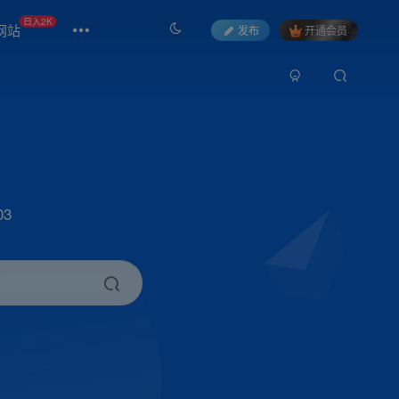
日入2K
网站
发布
开通会员
3