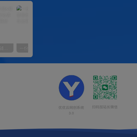
【阿里国际站】打造Top店铺&获得优质询盘客户，​95%的国际站讲师不会说的运营技巧
一份资料多种变现方式，小白也能轻松上手，日入800不是问题
扫码加站长微信
优优云网创系统
3.0