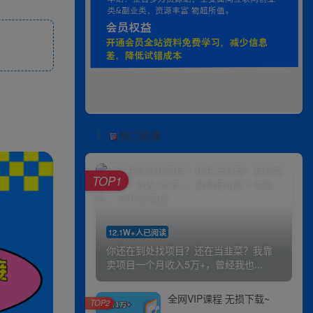
热门资源
TOP1
12.1W+人已阅读
你还在到处找项目？还在当韭菜？我靠
卖项目一个月收入5万+，曾经我也...
全网VIP课程 无损下载~
TOP2