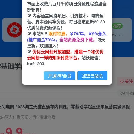
市面上收费几百几千的项目资源课程这里全
部都有！
🔰 内容涵盖网赚项目、引流技术、电商运
营、脚本源码等资源，每日稳定更新20-30
VIP推广
招募站长
70%分佣
推荐
优质付费资源课程！
🔰 本站VIP
限时特惠，
￥79/年，￥99/永久
会员专属推广链接
搭建同款网站，自己当老板
(推广佣金70%)，
全站资源免费下载，
每天
更新，欢迎加入！
🔰
优优云网创开放加盟，搭建一个和优优
云网创一样的知识付费平台，
站长微信：
hu91203
，零基础学起直通车运营实操课程
开通VIP会员
加盟当站长
关注
190
天问电商·2023淘宝天猫直通车内训课，零基础学起直通车运营实操课程
此内容为付费阅读，请付费后查看
9.9