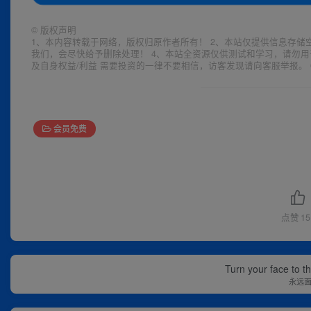
©
版权声明
1、本内容转载于网络，版权归原作者所有！ 2、本站仅提供信息存储
我们，会尽快给予删除处理！ 4、本站全资源仅供测试和学习，请勿用
及自身权益/利益 需要投资的一律不要相信，访客发现请向客服举报。 
会员免费
点赞
15
Turn your face to t
永远