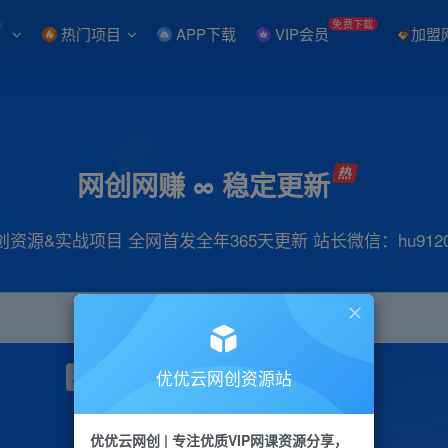
W
免费下载
热门项目
APP下载
VIP会员
加盟
网创网赚 ∞ 稳定更新
创资源&实战项目 全网首发全年365天更新 站长微信：hu9120
优优云网创资源站
项目
抖音
引流
小红书
短视频
带货
优优云网创 | 专注优质VIP网课资源分享，