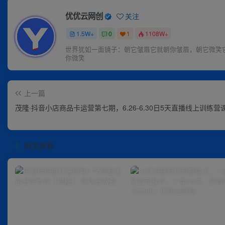
优优云网创
关注
1.5W+
0
1
1108W+
世界犹如一面镜子：朝它皱眉它就朝你皱眉，朝它微笑
你微笑
上一篇
茂隆·抖音小店商品卡运营第七期，6.26-6.30日5天直播线上训练营
相关推荐