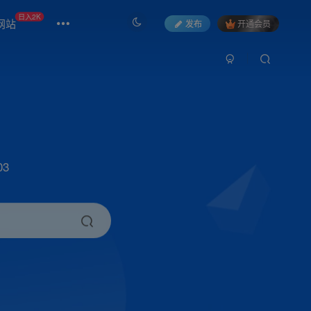
日入2K
网站
发布
开通会员
3