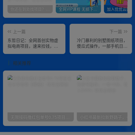
你还在到处找项目？还在当韭菜？我靠卖项目一个月收入5万+，曾经我也是个失败者。
全网VIP课程 无损下载~
上一篇
下一篇
东哲日记：全网首创实物虚
冷门暴利的别墅图纸项目，
拟电商项目，速来捡钱，成
傻瓜式操作，一部手机日入
本低，一单赚几十块！
500+【揭秘】
相关推荐
无限接码撸红包单号0.75项目无偿分享给你【揭秘】
小红