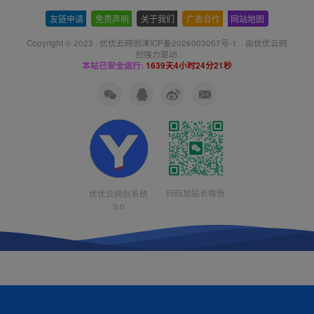
友链申请
-
免责声明
-
关于我们
-
广告合作
-
网站地图
Copyright © 2023 ·
优优云网创津ICP备2026003057号-1
· 由
优优云网
创
强力驱动.
本站已安全运行:
1639天4小时24分22秒
扫码加站长微信
优优云网创系统
3.0