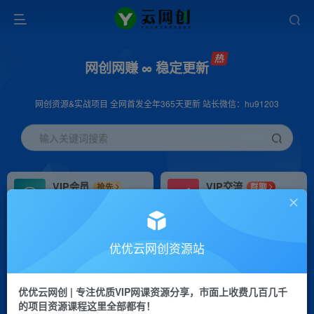
网创网赚 ∞ 稳定更新
网创资源&实战项目 全网首发全年365天更新 站长微信：hu91203
输入关键词搜索
VIP会员
VIP交流
抢先
群聊
免费下载全站资源
研究探讨更多创业项目路子。
VIP推广
招募站长
70%分佣
推荐
优优云网创资源站
会员专属推广链接
搭建同款网站，自己当老板
优优云网创 | 专注优质VIP网课资源分享，市面上收费几百几千
挂机
APP下载
项目
GO
的项目资源课程这里全部都有！
脚本卡密
站长V：hu91203