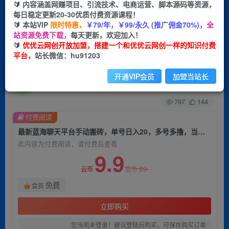
🔰 内容涵盖网赚项目、引流技术、电商运营、脚本源码等资源，
每日稳定更新20-30优质付费资源课程！
首页
创业课程
会员免费
正文
🔰 本站VIP
限时特惠，
￥79/年，￥99/永久 (推广佣金70%)，
全
站资源免费下载，
每天更新，欢迎加入！
最新蓝海聊天平台手动搬砖，单号日入20，多号多
🔰
优优云网创开放加盟，搭建一个和优优云网创一样的知识付费
平台，
站长微信：hu91203
撸，当天见效益
开通VIP会员
加盟当站长
优优云网创
关注
私信
2年前发布
797
144
付费阅读
最新蓝海聊天平台手动搬砖，单号日入20，多号多撸，当天见效益
此内容为付费阅读，请付费后查看
9.9
99
云币
云币
免费
会员
立即购买
您当前未登录！建议登陆后购买，可保存购买订单