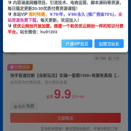
🔰 内容涵盖网赚项目、引流技术、电商运营、脚本源码等资源，
每日稳定更新20-30优质付费资源课程！
首页
创业课程
会员免费
正文
🔰 本站VIP
限时特惠，
￥79/年，￥99/永久 (推广佣金70%)，
全
站资源免费下载，
每天更新，欢迎加入！
快手极速拉新【全新玩法】实操一星期1300+有图
🔰
优优云网创开放加盟，搭建一个和优优云网创一样的知识付费
平台，
站长微信：hu91203
有真相【揭秘】
开通VIP会员
加盟当站长
优优云网创
关注
私信
2年前发布
744
110
付费阅读
快手极速拉新【全新玩法】实操一星期1300+有图有真相【揭秘】
此内容为付费阅读，请付费后查看
9.9
99
云币
云币
免费
会员
立即购买
您当前未登录！建议登陆后购买，可保存购买订单