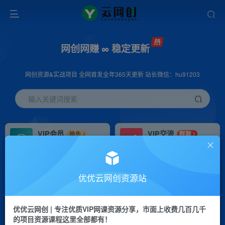
网创网赚 ∞ 稳定更新
网创资源&实战项目 全网首发全年365天更新 站长微信：hu91203
输入关键词搜索
VIP会员
VIP交流
抢先
群聊
免费下载全站资源
研究探讨更多创业项目路子。
VIP推广
招募站长
70%分佣
推荐
优优云网创资源站
会员专属推广链接
搭建同款网站，自己当老板
优优云网创 | 专注优质VIP网课资源分享，市面上收费几百几千
挂机
APP下载
项目
GO
的项目资源课程这里全部都有！
脚本卡密
站长V：hu91203