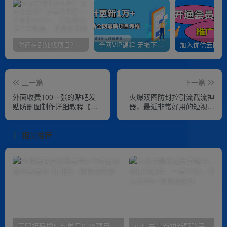
你还在到处找项目？还在当韭菜？我靠卖项目一个月收入5万+，曾经我也是个失败者。
全网VIP课程 无损下载~
上一篇
下一篇
外面收费100一张的贴吧发
火爆双图防封控引流截流神
贴防删图制作详细教程【软
器，最近非常好用的短视频
件+教程】
截流方法【揭秘】
相关推荐
无限接码撸红包单号0.75项目无偿分享给你【揭秘】
小红