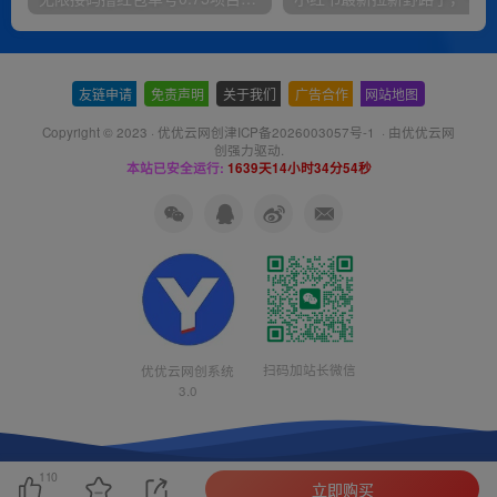
友链申请
-
免责声明
-
关于我们
-
广告合作
-
网站地图
Copyright © 2023 ·
优优云网创津ICP备2026003057号-1
· 由
优优云网
创
强力驱动.
本站已安全运行:
1639天14小时34分55秒
扫码加站长微信
优优云网创系统
3.0
110
立即购买