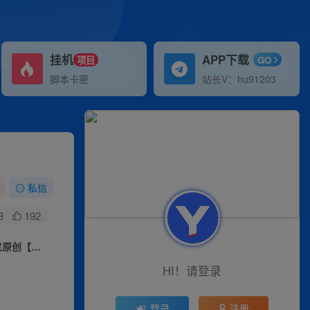
挂机
APP下载
项目
GO
脚本卡密
站长V：hu91203
】
私信
8
192
一天做完别一辈子的视频制作最近很火的《1000个野路子信息差》100%过原创【揭秘】
HI！请登录
登录
注册