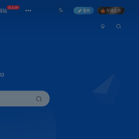
日入2K
网站
发布
开通会员
3