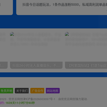
】
抖音今日话题玩法，1条作品涨粉5000，私域高利润单
小红书最新拉新野路子，一部手机即可操作，一单15块，做得好日入2000+
抖音24小时无人直播音乐，不违规，不封号纯撸音浪，小白实操当天日入1000+
免责声明
-
关于我们
-
广告合作
-
网站地图
 2023 ·
优优云网创津ICP备2026003057号-1
· 由
优优云网创
强力驱动.
行:
1639天11小时7分42秒