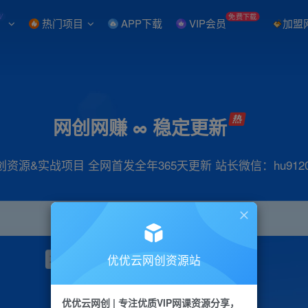
W
免费下载
热门项目
APP下载
VIP会员
加盟
网创网赚 ∞ 稳定更新
创资源&实战项目 全网首发全年365天更新 站长微信：hu9120
优优云网创资源站
项目
抖音
引流
小红书
短视频
带货
优优云网创 | 专注优质VIP网课资源分享，