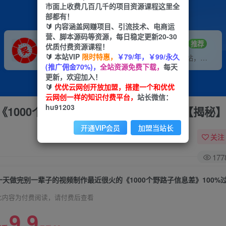
市面上收费几百几千的项目资源课程这里全
部都有！
🔰 内容涵盖网赚项目、引流技术、电商运
营、脚本源码等资源，每日稳定更新20-30
VIP推广
招募站长
70%分佣
推荐
优质付费资源课程！
🔰 本站VIP
限时特惠，
￥79/年，￥99/永久
会员专属推广链接
搭建同款网站，自己当老板
(推广佣金70%)，
全站资源免费下载，
每天
更新，欢迎加入！
🔰
优优云网创开放加盟，搭建一个和优优
云网创一样的知识付费平台，
站长微信：
hu91203
1000个野路子信息差》100%过原创【揭秘
开通VIP会员
加盟当站长
关注
177
此内容为付费阅读，请付费后查看
9.9