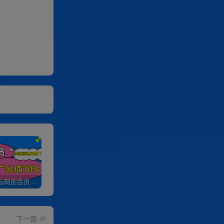
加入优优云网创会员，全站资源免费学习。
优优云网创【VIP会员专属交流群】
加盟优优云网创，搭建同款项目资源站，实现日入2000+
下一篇