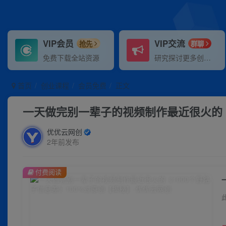
VIP会员
VIP交流
抢先
群聊
免费下载全站资源
研究探讨更多创业项目路子。
首页
创业课程
会员免费
正文
一天做完别一辈子的视频制作最近很火的《
优优云网创
2年前发布
付费阅读