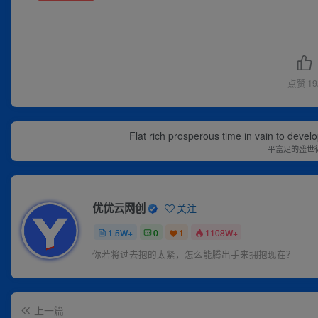
点赞
19
Flat rich prosperous time in vain to devel
平富足的盛世
优优云网创
关注
1.5W+
0
1
1108W+
你若将过去抱的太紧，怎么能腾出手来拥抱现在？
上一篇