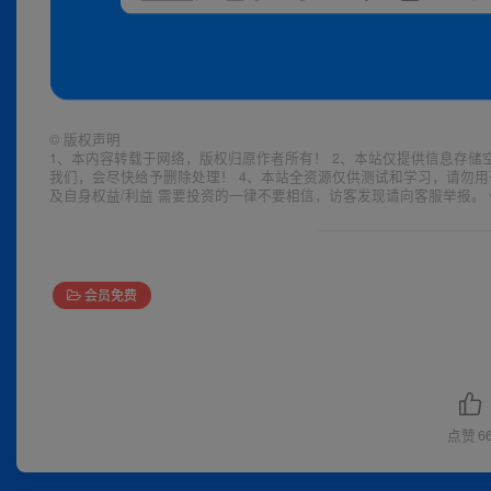
©
版权声明
1、本内容转载于网络，版权归原作者所有！ 2、本站仅提供信息存储
我们，会尽快给予删除处理！ 4、本站全资源仅供测试和学习，请勿用
及自身权益/利益 需要投资的一律不要相信，访客发现请向客服举报。 
会员免费
点赞
6