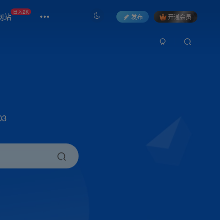
日入2K
网站
发布
开通会员
3