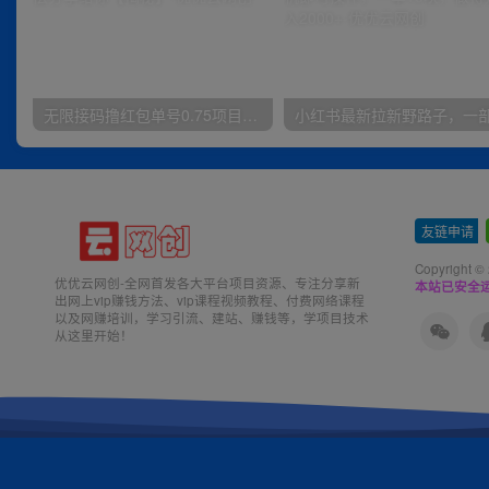
无限接码撸红包单号0.75项目无偿分享给你【揭秘】
友链申请
-
Copyright ©
优优云网创-全网首发各大平台项目资源、专注分享新
本站已安全运
出网上vip赚钱方法、vip课程视频教程、付费网络课程
以及网赚培训，学习引流、建站、赚钱等，学项目技术
从这里开始！