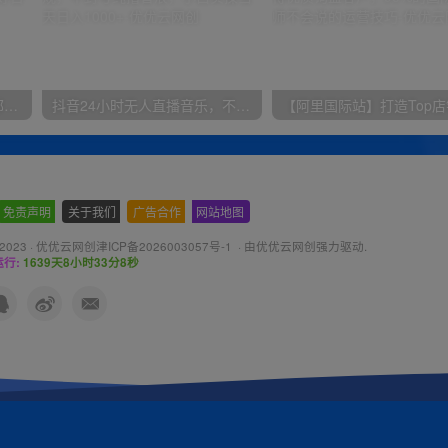
小红书最新拉新野路子，一部手机即可操作，一单15块，做得好日入2000+
抖音24小时无人直播音乐，不违规，不封号纯撸音浪，小白实操当天日入1000+
免责声明
-
关于我们
-
广告合作
-
网站地图
 2023 ·
优优云网创津ICP备2026003057号-1
· 由
优优云网创
强力驱动.
行:
1639天8小时33分9秒