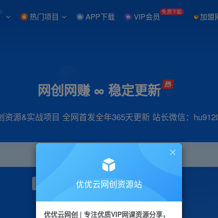
W
免费下载
热门项目
APP下载
VIP会员
加盟
网创网赚 ∞ 稳定更新
创资源&实战项目 全网首发全年365天更新 站长微信：hu9120
优优云网创资源站
项目
抖音
引流
小红书
短视频
带货
优优云网创 | 专注优质VIP网课资源分享，