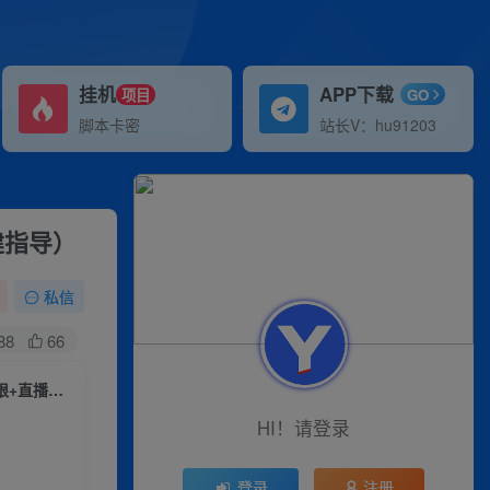
挂机
APP下载
项目
GO
脚本卡密
站长V：hu91203
建指导）
私信
88
66
AirCar全景直播项目2023年抖音最新最火直播玩法（兔费游戏+开通VR权限+直播间搭建指导）
HI！请登录
登录
注册