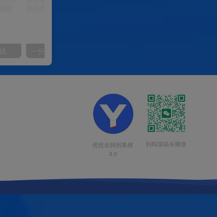
【阿里国际站】打造Top店铺&获得优质询盘客户，​95%的国际站讲师不会说的运营技巧
一份资料多种变现方式，小白也能轻松上手，日入800不是问题
扫码加站长微信
优优云网创系统
3.0