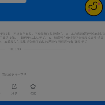
空间服务，不拥有所有权，不承担相关法律责任。 3、本内容若侵犯到你的版权
于非法操作，一切后果与本站无关。 5、如遇到充值付费环节课程或软件 请马
6、本教程仅供揭秘 请勿用于非法违规操作 否则和作者 官网 无关
THE END
喜欢就支持一下吧
6
分享
收藏