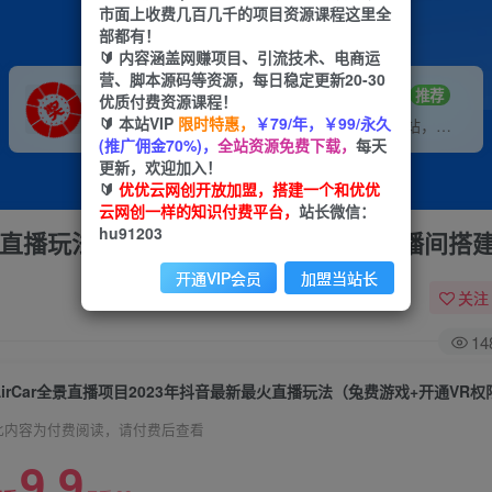
市面上收费几百几千的项目资源课程这里全
部都有！
🔰 内容涵盖网赚项目、引流技术、电商运
营、脚本源码等资源，每日稳定更新20-30
VIP推广
招募站长
70%分佣
推荐
优质付费资源课程！
🔰 本站VIP
限时特惠，
￥79/年，￥99/永久
会员专属推广链接
搭建同款网站，自己当老板
(推广佣金70%)，
全站资源免费下载，
每天
更新，欢迎加入！
🔰
优优云网创开放加盟，搭建一个和优优
云网创一样的知识付费平台，
站长微信：
hu91203
最火直播玩法（兔费游戏+开通VR权限+直播间搭
开通VIP会员
加盟当站长
关注
14
此内容为付费阅读，请付费后查看
9.9