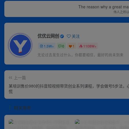
The reason why a great man 
伟人之所
优优云网创
关注
1.5W+
0
1
1108W+
无论过去发生过什么，你都要相信，最好的尚未到来
上一篇
某培训售价980的抖音短视频带货创业系列课程，学会做号5步法，
慌
相关推荐