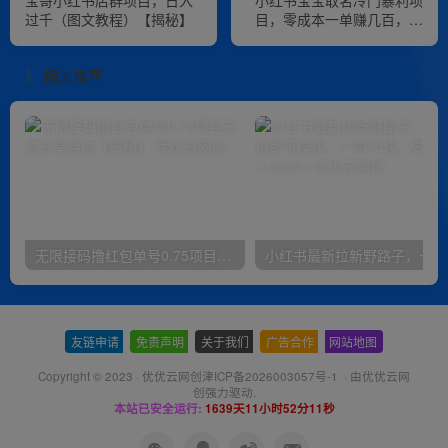
宝哥小红书店群项目，日入
小红书宝宝取名冷门暴利项
过千（图文教程）【揭秘】
目，零成本一单赚几百，可
操作一辈子
相关推荐
无限接码撸红包单号0.75项目无偿分享给你【揭秘】
小红
友链申请
-
免责声明
-
关于我们
-
广告合作
-
网站地图
Copyright © 2023 ·
优优云网创津ICP备2026003057号-1
· 由
优优云网
创
强力驱动.
本站已安全运行:
1639天11小时52分11秒