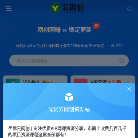
网创网赚 ∞ 稳定更新
网创资源&实战项目 全网首发全年365天更新 站长微信：hu91203
输入关键词搜索
VIP会员
VIP交流
抢先
群聊
免费下载全站资源
研究探讨更多创业项目路子。
VIP推广
招募站长
70%分佣
推荐
优优云网创资源站
会员专属推广链接
搭建同款网站，自己当老板
优优云网创 | 专注优质VIP网课资源分享，市面上收费几百几千
挂机
APP下载
项目
GO
的项目资源课程这里全部都有！
脚本卡密
站长V：hu91203