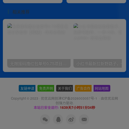
金，普通人也可以弯道超车
+起号教程+对接报白等】
相关推荐
无限接码撸红包单号0.75项目无偿分享给你【揭秘】
小红
友链申请
-
免责声明
-
关于我们
-
广告合作
-
网站地图
Copyright © 2023 ·
优优云网创津ICP备2026003057号-1
· 由
优优云网
创
强力驱动.
本站已安全运行:
1639天7小时51分35秒