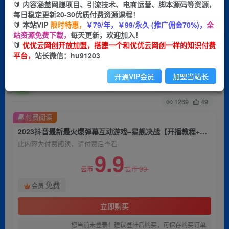
🔰 内容涵盖网赚项目、引流技术、电商运营、脚本源码等资源，
每日稳定更新20-30优质付费资源课程！
首页
创业课程
会员免费
正文
🔰 本站VIP
限时特惠，
￥79/年，￥99/永久 (推广佣金70%)，
全
站资源免费下载，
每天更新，欢迎加入！
2023抖音最新最火爆弹幕互动游戏–星舰决战【开
🔰
优优云网创开放加盟，搭建一个和优优云网创一样的知识付费
平台，
站长微信：hu91203
播教程+起号教程+对接报白等】
开通VIP会员
加盟当站长
优优云网创
关注
私信
2年前发布
1269
49
付费阅读
2023抖音最新最火爆弹幕互动游戏–星舰决战【开播教程+起号教程+对接报白等】
此内容为付费阅读，请付费后查看
9.9
99
云币
云币
免费
会员
立即购买
您当前未登录！建议登陆后购买，可保存购买订单