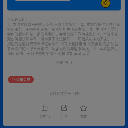
©
版权声明
1、本内容转载于网络，版权归原作者所有！ 2、本站仅提供信息存储
空间服务，不拥有所有权，不承担相关法律责任。 3、本内容若侵犯
到你的版权利益，请联系我们，会尽快给予删除处理！ 4、本站全资
源仅供测试和学习，请勿用于非法操作，一切后果与本站无关。 5、
如遇到充值付费环节课程或软件 请马上删除退出 涉及自身权益/利益
需要投资的一律不要相信，访客发现请向客服举报。 6、本教程仅供
揭秘 请勿用于非法违规操作 否则和作者 官网 无关
THE END
会员免费
喜欢就支持一下吧
点赞
49
分享
收藏