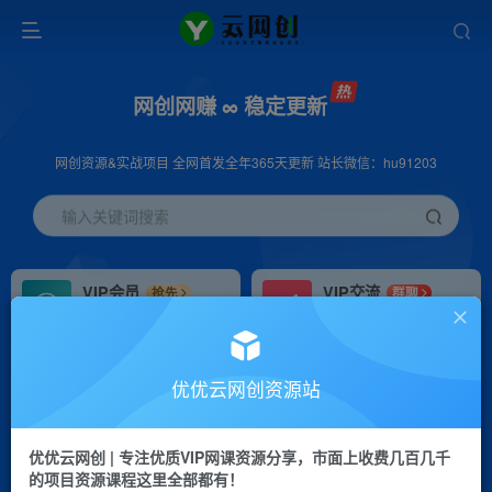
网创网赚 ∞ 稳定更新
网创资源&实战项目 全网首发全年365天更新 站长微信：hu91203
输入关键词搜索
VIP会员
VIP交流
抢先
群聊
免费下载全站资源
研究探讨更多创业项目路子。
VIP推广
招募站长
70%分佣
推荐
优优云网创资源站
会员专属推广链接
搭建同款网站，自己当老板
优优云网创 | 专注优质VIP网课资源分享，市面上收费几百几千
挂机
APP下载
项目
GO
的项目资源课程这里全部都有！
脚本卡密
站长V：hu91203